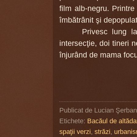
film alb-negru. Printre
îmbătrânit şi depopula
Privesc lung la top
intersecţie, doi tineri
înjurând de mama focul
Publicat de
Lucian Şerban
Etichete:
Bacăul de altăda
spaţii verzi
,
străzi
,
urbani