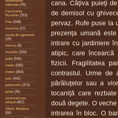
evenimente
cana. Câţiva puieţi de
editoriale
(76)
de demisol cu ghivece
Fascinanta
Românie
(353)
pervaz. Rufe puse la u
Foto
(548)
Insemne
(17)
prezenţa umană este 
insula de agrement
(29)
intrare cu jardiniere î
interviu
(8)
atipic, care încearcă 
investitii
(255)
judeţ
(545)
fizicii. Fragilitatea
mediu
(595)
contrastul. Urme de a
meteo
(454)
parc
(442)
părăluţelor sau a vior
patrimoniu
(373)
tocaniţă care rezbat
pilula
(35)
sistematizare
două degete. O veche p
urbană
(467)
Slănic Moldova
intrarea în bloc. O ba
(56)