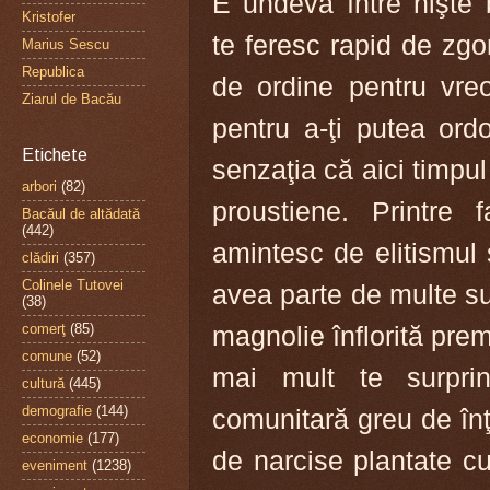
E undeva între nişte 
Kristofer
te feresc rapid de zgo
Marius Sescu
Republica
de ordine pentru vreo
Ziarul de Bacău
pentru a-ţi putea ord
Etichete
senzaţia că aici timpul 
arbori
(82)
proustiene. Printre 
Bacăul de altădată
(442)
amintesc de elitismul ş
clădiri
(357)
Colinele Tutovei
avea parte de multe su
(38)
magnolie înflorită prem
comerţ
(85)
comune
(52)
mai mult te surpri
cultură
(445)
demografie
(144)
comunitară greu de înţ
economie
(177)
de narcise plantate cu
eveniment
(1238)