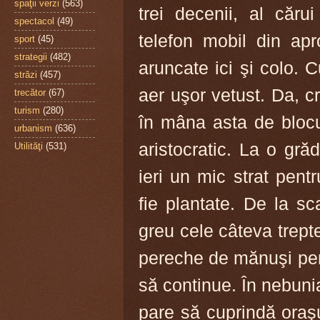
spaţii verzi
(563)
trei decenii, al căru
spectacol
(49)
telefon mobil din apr
sport
(45)
strategii
(482)
aruncate ici şi colo. 
străzi
(457)
aer uşor vetust. Da, cr
trecător
(67)
turism
(280)
în mâna asta de blocu
urbanism
(636)
aristocratic. La o gră
Utilităţi
(531)
ieri un mic strat pent
fie plantate. De la s
greu cele câteva trept
pereche de mănuşi pent
să continue. În nebunia
pare să cuprindă oraşu