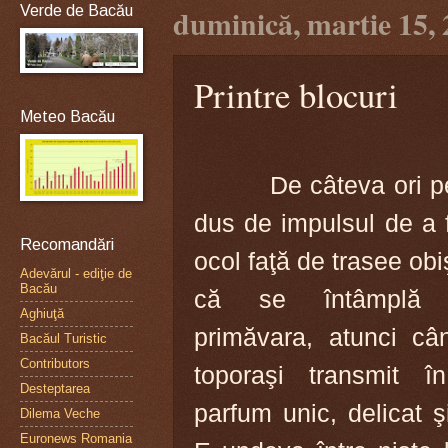
Verde de Bacău
duminică, martie 15,
Printre blocuri
Meteo Bacău
De c
âteva ori 
dus de impulsul de a 
Recomandări
ocol faţă de trasee obi
Adevărul - ediţie de
Bacău
că se întâmplă
Aghiuţă
primăvara, atunci câ
Bacăul Turistic
Contributors
toporaşi transmit î
Desteptarea
parfum unic, delicat şi
Dilema Veche
Euronews Romania