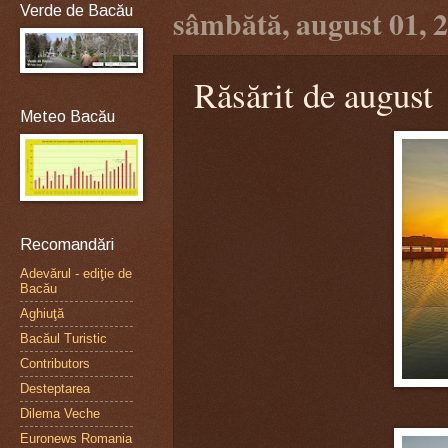
Verde de Bacău
sâmbătă, august 01, 
Răsărit de august
Meteo Bacău
Recomandări
Adevărul - ediţie de
Bacău
Aghiuţă
Bacăul Turistic
Contributors
Desteptarea
Dilema Veche
Euronews Romania