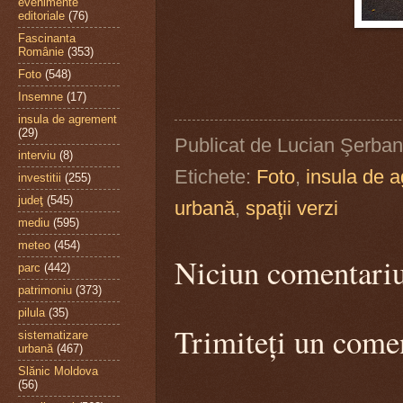
evenimente
editoriale
(76)
Fascinanta
Românie
(353)
Foto
(548)
Insemne
(17)
insula de agrement
(29)
Publicat de
Lucian Şerban
interviu
(8)
Etichete:
Foto
,
insula de 
investitii
(255)
judeţ
(545)
urbană
,
spaţii verzi
mediu
(595)
meteo
(454)
Niciun comentari
parc
(442)
patrimoniu
(373)
pilula
(35)
Trimiteți un come
sistematizare
urbană
(467)
Slănic Moldova
(56)