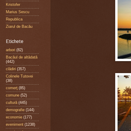
Kristofer
Marius Sescu
Republica
Ziarul de Bacău
Etichete
arbori
(82)
Bacăul de altădată
(442)
clădiri
(357)
Colinele Tutovei
(38)
comerţ
(85)
comune
(52)
cultură
(445)
demografie
(144)
economie
(177)
eveniment
(1238)