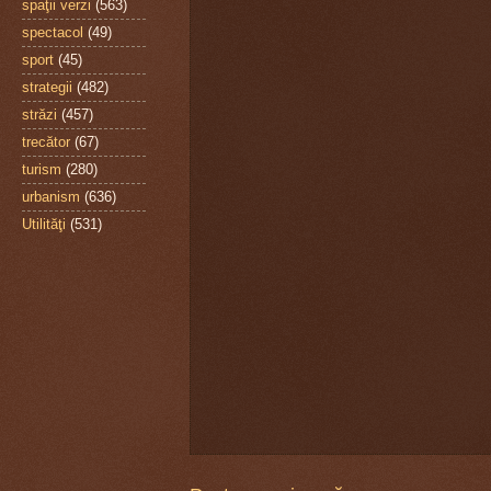
spaţii verzi
(563)
spectacol
(49)
sport
(45)
strategii
(482)
străzi
(457)
trecător
(67)
turism
(280)
urbanism
(636)
Utilităţi
(531)