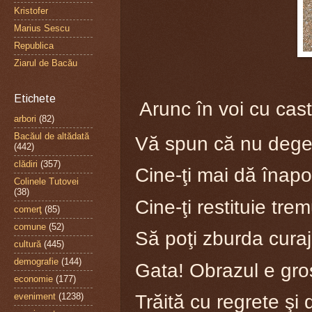
Kristofer
Marius Sescu
Republica
Ziarul de Bacău
Etichete
Arunc în voi cu casta
arbori
(82)
Bacăul de altădată
Vă spun că nu dege
(442)
clădiri
(357)
Cine-ţi mai dă înapo
Colinele Tutovei
(38)
Cine-ţi restituie trem
comerţ
(85)
comune
(52)
Să poţi zburda cura
cultură
(445)
demografie
(144)
Gata! Obrazul e gros
economie
(177)
Trăită cu regrete şi 
eveniment
(1238)