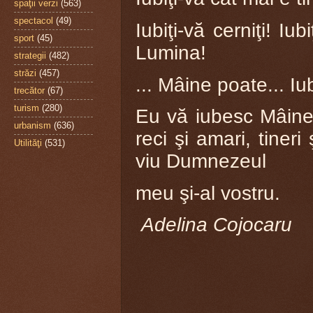
spaţii verzi
(563)
spectacol
(49)
Iubiţi-vă cerniţi! Iub
sport
(45)
Lumina!
strategii
(482)
străzi
(457)
... Mâine poate... Iub
trecător
(67)
turism
(280)
Eu vă iubesc Mâine
urbanism
(636)
reci şi amari, tineri
Utilităţi
(531)
viu Dumnezeul
meu şi-al vostru.
Adelina Cojocaru