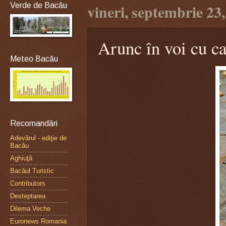
Verde de Bacău
vineri, septembrie 23
Arunc în voi cu ca
Meteo Bacău
Recomandări
Adevărul - ediţie de
Bacău
Aghiuţă
Bacăul Turistic
Contributors
Desteptarea
Dilema Veche
Euronews Romania