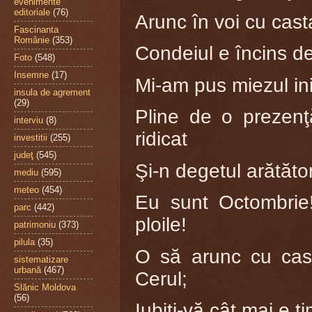
evenimente
editoriale
(76)
Arunc în voi cu casta
Fascinanta
Românie
(353)
Condeiul e încins de
Foto
(548)
Insemne
(17)
Mi-am pus miezul ini
insula de agrement
(29)
Pline de o prezenţ
interviu
(8)
ridicat
investitii
(255)
judeţ
(545)
Şi-n degetul arătăto
mediu
(595)
meteo
(454)
Eu sunt Octombrie!
parc
(442)
ploile!
patrimoniu
(373)
pilula
(35)
O să arunc cu cast
sistematizare
urbană
(467)
Cerul;
Slănic Moldova
(56)
Iubiţi-vă cât mai e ti