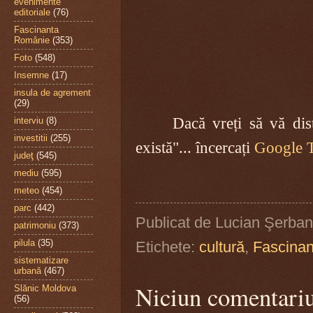
evenimente
editoriale
(76)
Fascinanta
Românie
(353)
Foto
(548)
Insemne
(17)
insula de agrement
(29)
Dacă vreți să vă dis
interviu
(8)
investitii
(255)
există"... încercați
Google 
judeţ
(545)
mediu
(595)
meteo
(454)
parc
(442)
Publicat de
Lucian Şerban
patrimoniu
(373)
pilula
(35)
Etichete:
cultură
,
Fascina
sistematizare
urbană
(467)
Niciun comentari
Slănic Moldova
(56)