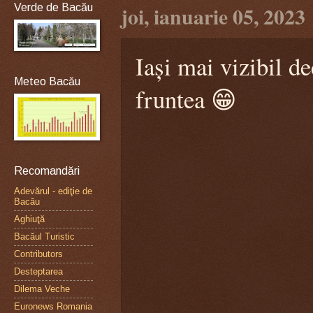
Verde de Bacău
joi, ianuarie 05, 2023
Iași mai vizibil d
Meteo Bacău
fruntea 😁
Recomandări
Adevărul - ediţie de
Bacău
Aghiuţă
Bacăul Turistic
Contributors
Desteptarea
Dilema Veche
Euronews Romania