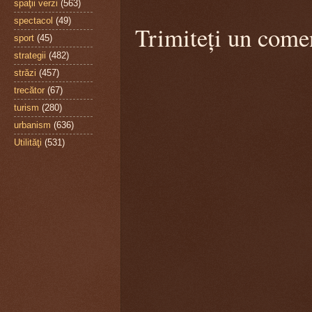
spaţii verzi
(563)
spectacol
(49)
Trimiteți un come
sport
(45)
strategii
(482)
străzi
(457)
trecător
(67)
turism
(280)
urbanism
(636)
Utilităţi
(531)