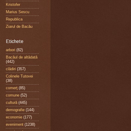
Kristofer
Marius Sescu
Republica
Ziarul de Bacău
Etichete
arbori
(82)
Bacăul de altădată
(442)
clădiri
(357)
Colinele Tutovei
(38)
comerţ
(85)
comune
(52)
cultură
(445)
demografie
(144)
economie
(177)
eveniment
(1238)