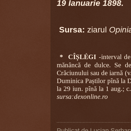
19 Ianuarie 1898.
Sursa:
ziarul
Opini
*
CÎȘLÉGI
-interval de
mănâncă de dulce. Se deo
Crăciunului sau de iarnă (v.
Duminica Paștilor pînă la D
la 29 iun. pînă la 1 aug.; 
sursa:dexonline.ro
Publicat de
Lucian Şerban