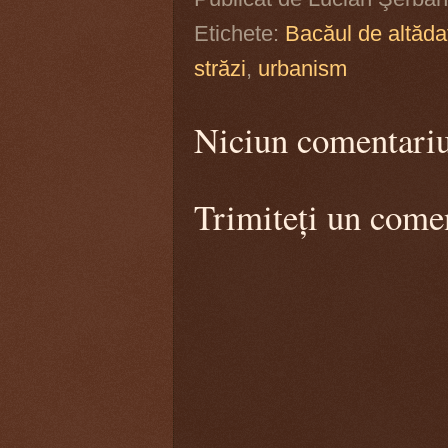
Etichete:
Bacăul de altăda
străzi
,
urbanism
Niciun comentari
Trimiteți un come