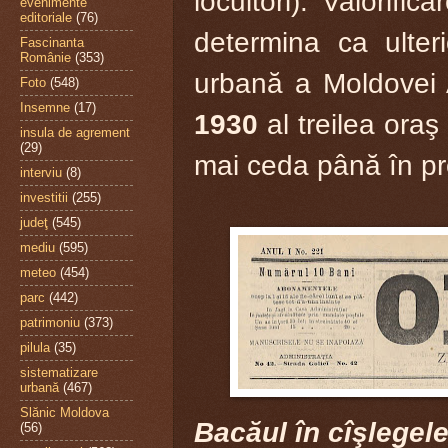
locuitori). Valorific
evenimente
editoriale
(76)
determina ca ulter
Fascinanta
Românie
(353)
urbană a Moldove
Foto
(548)
Insemne
(17)
1930
al treilea oraş
insula de agrement
(29)
mai ceda până în pr
interviu
(8)
investitii
(255)
judeţ
(545)
mediu
(595)
meteo
(454)
parc
(442)
patrimoniu
(373)
pilula
(35)
sistematizare
urbană
(467)
Slănic Moldova
Bacăul în cîşlegel
(56)