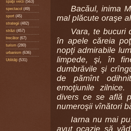
spaţii verzi
(563)
Bacăul, inima M
spectacol
(49)
mal plăcute oraşe ale
sport
(45)
strategii
(482)
Vara, te bucuri d
străzi
(457)
trecător
(67)
în apele căreia poţ
turism
(280)
nopţi admirabile lum
urbanism
(636)
limpede, şi, în fi
Utilităţi
(531)
dumbrăvile şi crîngur
de pămînt odihnit
emoţiunile zilnice
divers ce se află 
numeroşii vînători b
Iarna nu mai pu
avut ocazie să văd