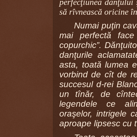
perfecţiunea danţului 
să rîvnească oricine în
Numai puţin cava
mai perfectă face
copurchic”. Dănţuitor
danţurile aclamata
asta, toată lumea e
vorbind de cît de re
succesul d-rei Blan
un tînăr, de cînte
legendele ce alim
oraşelor, intrigele 
aproape lipsesc cu t