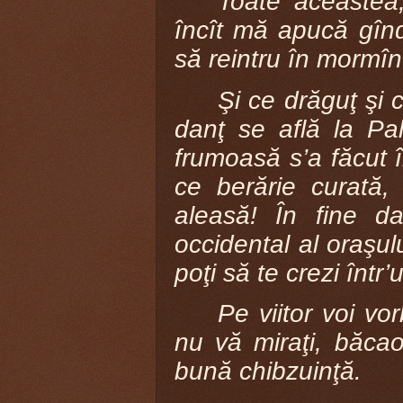
Toate aceastea,
încît mă apucă gîn
să reintru în mormîn
Şi ce drăguţ şi 
danţ se află la Pal
frumoasă s’a făcut î
ce berărie curată
aleasă! În fine d
occidental al oraşulu
poţi să te crezi într’
Pe viitor voi vor
nu vă miraţi, băcao
bună chibzuinţă.