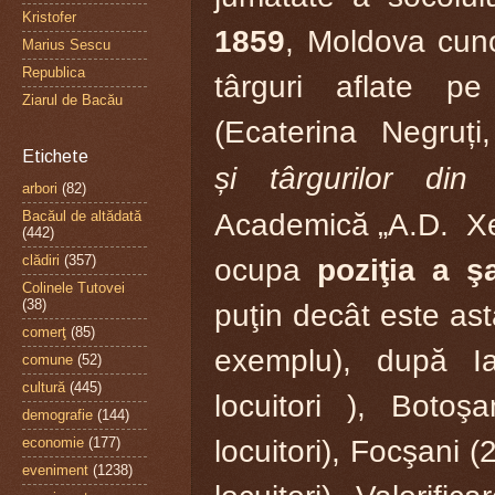
Kristofer
1859
, Moldova cun
Marius Sescu
Republica
târguri aflate pe
Ziarul de Bacău
(Ecaterina Negruț
Etichete
și târgurilor din
arbori
(82)
Bacăul de altădată
Academică „A.D. Xe
(442)
clădiri
(357)
ocupa
poziţia a
ş
Colinele Tutovei
(38)
puţin decât este ast
comerţ
(85)
exemplu), după Ia
comune
(52)
cultură
(445)
locuitori ), Botoş
demografie
(144)
economie
(177)
locuitori), Focşani 
eveniment
(1238)