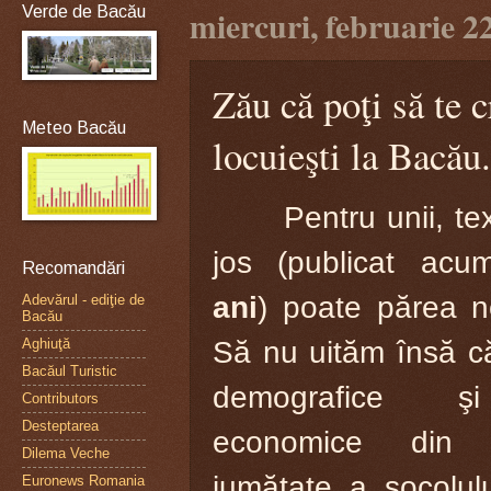
Verde de Bacău
miercuri, februarie 2
Zău că poţi să te c
Meteo Bacău
locuieşti la Bacău.
Pentru unii, te
jos (publicat ac
Recomandări
ani
)
poate părea ne
Adevărul - ediţie de
Bacău
Aghiuţă
Să nu uităm însă că 
Bacăul Turistic
demografice ş
Contributors
Desteptarea
economice din
Dilema Veche
jumătate a socolulu
Euronews Romania