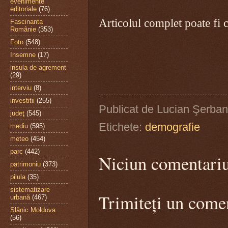
evenimente
editoriale
(76)
Articolul complet poate fi c
Fascinanta
Românie
(353)
Foto
(548)
Insemne
(17)
insula de agrement
(29)
interviu
(8)
investitii
(255)
Publicat de
Lucian Şerban
judeţ
(545)
Etichete:
demografie
mediu
(595)
meteo
(454)
parc
(442)
Niciun comentari
patrimoniu
(373)
pilula
(35)
sistematizare
Trimiteți un come
urbană
(467)
Slănic Moldova
(56)