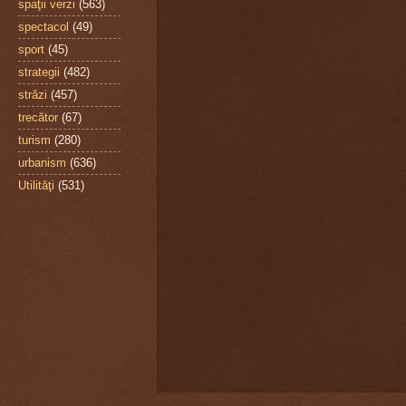
spaţii verzi
(563)
spectacol
(49)
sport
(45)
strategii
(482)
străzi
(457)
trecător
(67)
turism
(280)
urbanism
(636)
Utilităţi
(531)