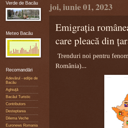
Verde de Bacău
joi, iunie 01, 2023
Emigrația românea
Meteo Bacău
care pleacă din țar
Trenduri noi pentru fenom
România)...
Recomandări
Adevărul - ediţie de
Bacău
Aghiuţă
Bacăul Turistic
Contributors
Desteptarea
Dilema Veche
Euronews Romania