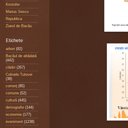
Kristofer
Marius Sescu
Republica
Ziarul de Bacău
Etichete
arbori
(82)
Bacăul de altădată
(442)
clădiri
(357)
Colinele Tutovei
(38)
comerţ
(85)
comune
(52)
cultură
(445)
demografie
(144)
economie
(177)
eveniment
(1238)