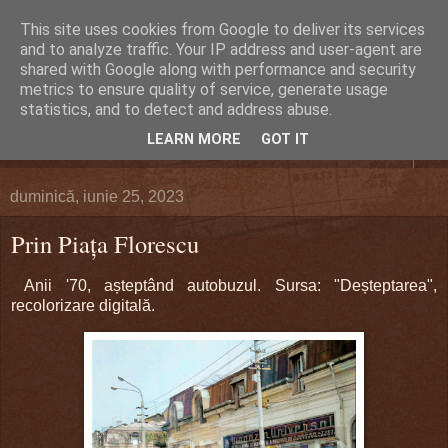
This site uses cookies from Google to deliver its services
DEFERLĂRI
and to analyze traffic. Your IP address and user-agent are
shared with Google along with performance and security
metrics to ensure quality of service, generate usage
Despre şi pentru Bacău. Totul la obiect.
statistics, and to detect and address abuse.
LEARN MORE
GOT IT
▼
duminică, iunie 25, 2023
Prin Piața Florescu
Anii '70, așteptând autobuzul. Sursa: "Deșteptarea",
recolorizare digitală.