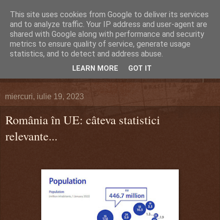
This site uses cookies from Google to deliver its services
DEFERLĂRI
and to analyze traffic. Your IP address and user-agent are
shared with Google along with performance and security
metrics to ensure quality of service, generate usage
Despre şi pentru Bacău. Totul la obiect.
statistics, and to detect and address abuse.
LEARN MORE
GOT IT
▼
miercuri, iulie 19, 2023
România în UE: câteva statistici
relevante...