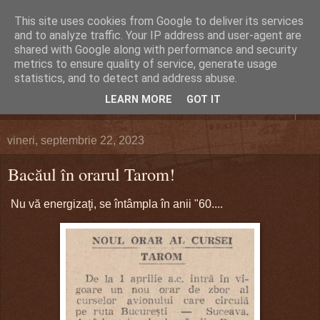
This site uses cookies from Google to deliver its services
DEFERLĂRI
and to analyze traffic. Your IP address and user-agent are
shared with Google along with performance and security
metrics to ensure quality of service, generate usage
Despre şi pentru Bacău. Totul la obiect.
statistics, and to detect and address abuse.
LEARN MORE
GOT IT
▼
vineri, septembrie 22, 2023
Bacăul în orarul Tarom!
Nu vă energizaţi, se întâmpla în anii "60...
.