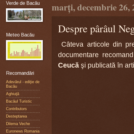
Verde de Bacău
marți, decembrie 26,
Despre pârâul Nege
Meteo Bacău
Câteva articole din p
documentare recomand
Ceucă
şi publicată în art
Recomandări
Adevărul - ediţie de
Bacău
Aghiuţă
Bacăul Turistic
Contributors
Desteptarea
Dilema Veche
Euronews Romania