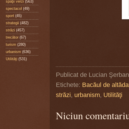
spaţii verzi
(563)
spectacol
(49)
sport
(45)
strategii
(482)
străzi
(457)
trecător
(67)
turism
(280)
urbanism
(636)
Utilităţi
(531)
Publicat de
Lucian Şerban
Etichete:
Bacăul de altăda
străzi
,
urbanism
,
Utilităţi
Niciun comentari