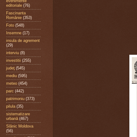
evenimente
editoriale
(76)
Fascinanta
Românie
(353)
Foto
(548)
Insemne
(17)
insula de agrement
(29)
interviu
(8)
investitii
(255)
judeţ
(545)
mediu
(595)
meteo
(454)
parc
(442)
patrimoniu
(373)
pilula
(35)
sistematizare
urbană
(467)
Slănic Moldova
(56)