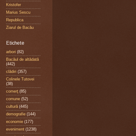
Kristofer
Marius Sescu
Republica
Ziarul de Bacău
Etichete
arbori
(82)
Bacăul de altădată
(442)
clădiri
(357)
Colinele Tutovei
(38)
comerţ
(85)
comune
(52)
cultură
(445)
demografie
(144)
economie
(177)
eveniment
(1238)