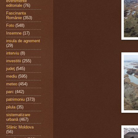
evenimente
editoriale
(76)
Fascinanta
Românie
(353)
Foto
(548)
Insemne
(17)
insula de agrement
(29)
interviu
(8)
investitii
(255)
judeţ
(545)
mediu
(595)
meteo
(454)
parc
(442)
patrimoniu
(373)
pilula
(35)
sistematizare
urbană
(467)
Slănic Moldova
(56)