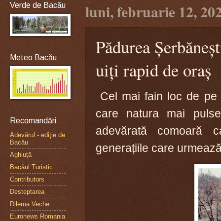
Verde de Bacău
luni, februarie 12, 20
Pădurea Șerbănești
Meteo Bacău
uiți rapid de oraș
Cel mai fain loc de pe t
care natura mai pulse
Recomandări
adevărată comoară ca
Adevărul - ediţie de
Bacău
generațiile care urmează
Aghiuţă
Bacăul Turistic
Contributors
Desteptarea
Dilema Veche
Euronews Romania