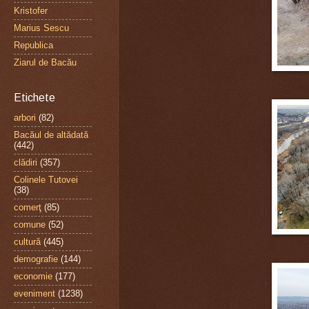
Kristofer
Marius Sescu
Republica
Ziarul de Bacău
Etichete
arbori
(82)
Bacăul de altădată
(442)
clădiri
(357)
Colinele Tutovei
(38)
comerţ
(85)
comune
(52)
cultură
(445)
demografie
(144)
economie
(177)
eveniment
(1238)