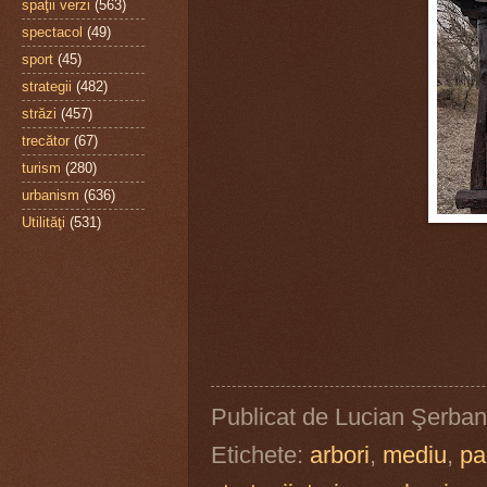
spaţii verzi
(563)
spectacol
(49)
sport
(45)
strategii
(482)
străzi
(457)
trecător
(67)
turism
(280)
urbanism
(636)
Utilităţi
(531)
Publicat de
Lucian Şerban
Etichete:
arbori
,
mediu
,
pa