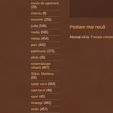
insula de agrement
(29)
interviu
(8)
investitii
(255)
judeţ
(545)
Postare mai nouă
mediu
(595)
Abonați-vă la:
Postare coment
meteo
(454)
parc
(442)
patrimoniu
(373)
pilula
(35)
sistematizare
urbană
(467)
Slănic Moldova
(56)
spaţii verzi
(563)
spectacol
(49)
sport
(45)
strategii
(482)
străzi
(457)