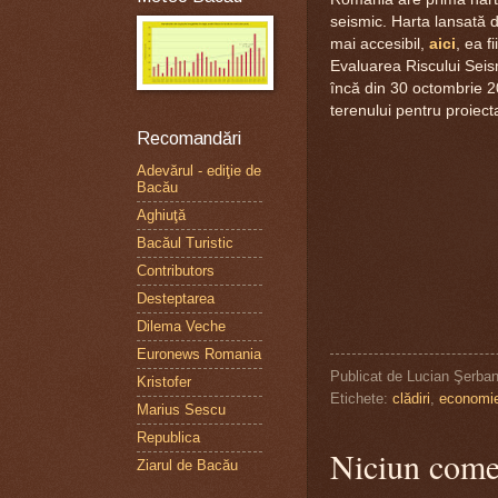
seismic. Harta lansată de
mai accesibil,
aici
, ea f
Evaluarea Riscului Seis
încă din 30 octombrie 20
terenului pentru proiect
Recomandări
Adevărul - ediţie de
Bacău
Aghiuţă
Bacăul Turistic
Contributors
Desteptarea
Dilema Veche
Euronews Romania
Publicat de
Lucian Şerba
Kristofer
Etichete:
clădiri
,
economi
Marius Sescu
Republica
Niciun come
Ziarul de Bacău