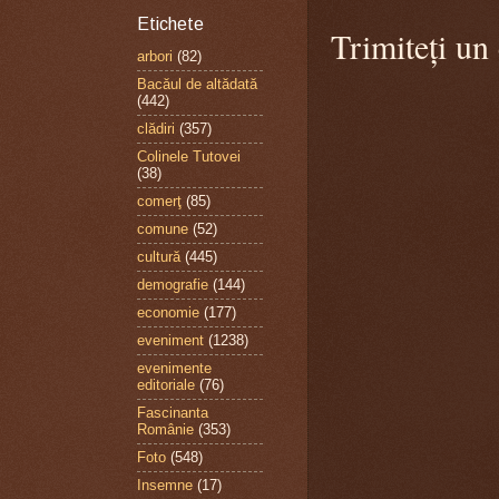
Etichete
Trimiteți un
arbori
(82)
Bacăul de altădată
(442)
clădiri
(357)
Colinele Tutovei
(38)
comerţ
(85)
comune
(52)
cultură
(445)
demografie
(144)
economie
(177)
eveniment
(1238)
evenimente
editoriale
(76)
Fascinanta
Românie
(353)
Foto
(548)
Insemne
(17)