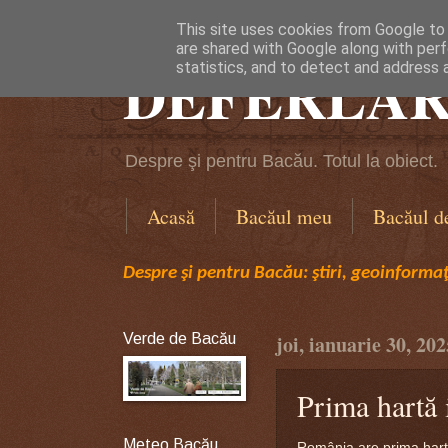
This site uses cookies from Google to d
are shared with Google along with perf
DEFERLĂR
statistics, and to detect and address 
Despre şi pentru Bacău. Totul la obiect.
Acasă
Bacăul meu
Bacăul d
Despre şi pentru Bacău: ştiri, geoinformaţi
Verde de Bacău
joi, ianuarie 30, 202
Prima hartă 
Meteo Bacău
România are prima hartă c