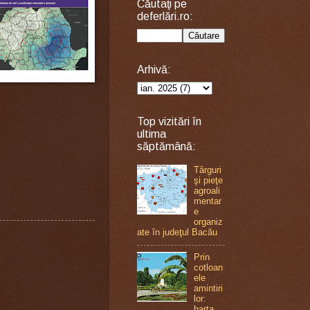
Căutaţi pe
deferlări.ro:
Arhivă:
Top vizitări în
ultima
săptămână:
Târguri
şi pieţe
agroali
mentar
e
organiz
ate în judeţul Bacău
Prin
cotloan
ele
amintiri
lor:
harta