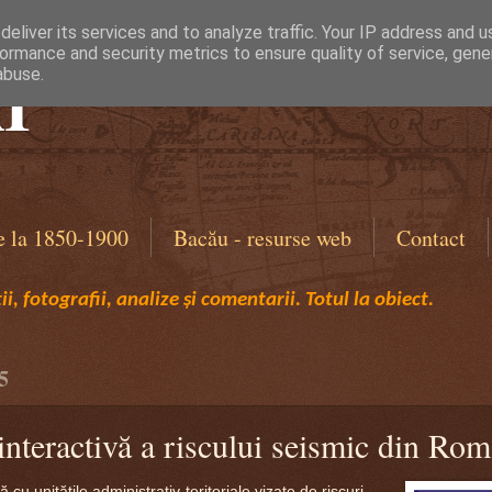
eliver its services and to analyze traffic. Your IP address and 
ormance and security metrics to ensure quality of service, gen
I
abuse.
e la 1850-1900
Bacău - resurse web
Contact
i, fotografii, analize și comentarii. Totul la obiect.
5
interactivă a riscului seismic din Ro
u unităţile administrativ-teritoriale vizate de riscuri