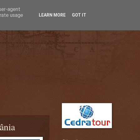
user-agent
erate usage
LEARN MORE
GOT IT
mânia