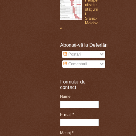
Perspe
ctivele
staţiuni
i
Slănic-
Moldov
a
Abonați-vă la Deferlări
Postări
Comentarii
Formular de
contact
Nume
E-mail
*
Mesaj
*