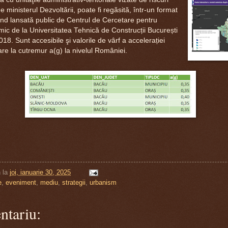
 ministerul Dezvoltării, poate fi regăsită, într-un format
iind lansată public de Centrul de Cercetare pentru
mic de la Universitatea Tehnică de Construcții București
18. Sunt accesibile şi valorile de vârf a accelerației
are la cutremur a(g) la nivelul României.
n
la
joi, ianuarie 30, 2025
e
,
eveniment
,
mediu
,
strategii
,
urbanism
ntariu: