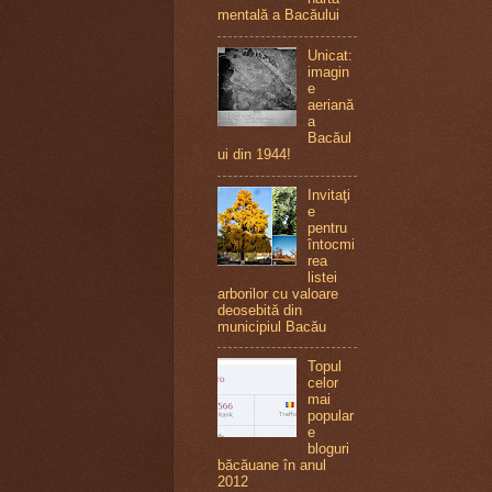
mentală a Bacăului
Unicat:
imagin
e
aeriană
a
Bacăul
ui din 1944!
Invitaţi
e
pentru
întocmi
rea
listei
arborilor cu valoare
deosebită din
municipiul Bacău
Topul
celor
mai
popular
e
bloguri
băcăuane în anul
2012