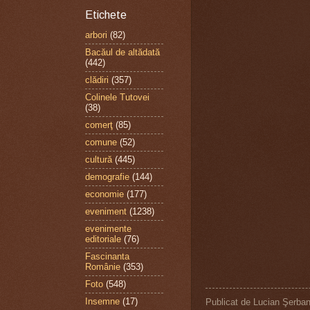
Etichete
arbori
(82)
Bacăul de altădată
(442)
clădiri
(357)
Colinele Tutovei
(38)
comerţ
(85)
comune
(52)
cultură
(445)
demografie
(144)
economie
(177)
eveniment
(1238)
evenimente
editoriale
(76)
Fascinanta
Românie
(353)
Foto
(548)
Insemne
(17)
Publicat de
Lucian Şerba