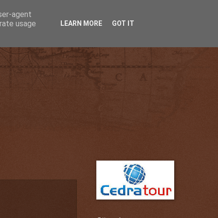
user-agent
erate usage
LEARN MORE
GOT IT