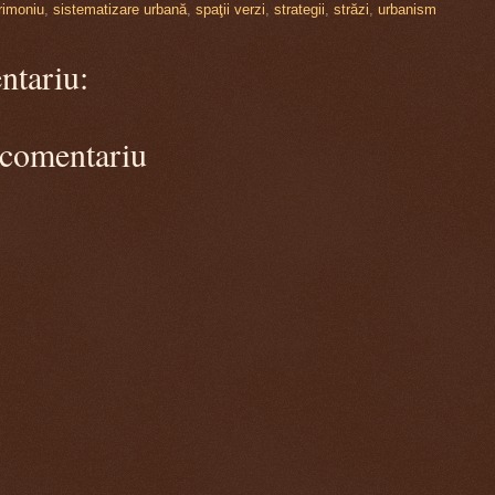
rimoniu
,
sistematizare urbană
,
spaţii verzi
,
strategii
,
străzi
,
urbanism
ntariu:
 comentariu