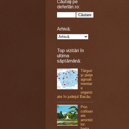
Căutaţi pe
deferlări.ro:
Arhivă:
Top vizitări în
ultima
săptămână:
Târguri
şi pieţe
agroali
mentar
e
organiz
ate în judeţul Bacău
Prin
cotloan
ele
amintiri
lor:
harta