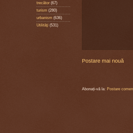
trecător
(67)
turism
(280)
urbanism
(636)
Utilităţi
(531)
Postare mai nouă
Abonați-vă la:
Postare coment