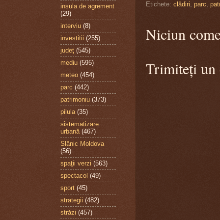
Etichete:
clădiri
,
parc
,
pat
insula de agrement
(29)
interviu
(8)
Niciun come
investitii
(255)
judeţ
(545)
Trimiteți un
mediu
(595)
meteo
(454)
parc
(442)
patrimoniu
(373)
pilula
(35)
sistematizare
urbană
(467)
Slănic Moldova
(56)
spaţii verzi
(563)
spectacol
(49)
sport
(45)
strategii
(482)
străzi
(457)