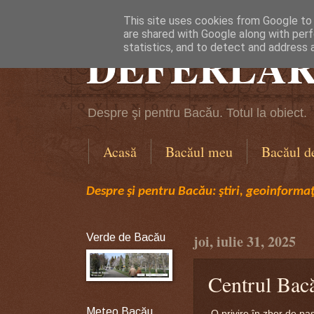
This site uses cookies from Google to d
are shared with Google along with perf
DEFERLĂR
statistics, and to detect and address 
Despre şi pentru Bacău. Totul la obiect.
Acasă
Bacăul meu
Bacăul d
Despre şi pentru Bacău: ştiri, geoinformaţi
Verde de Bacău
joi, iulie 31, 2025
Centrul Bacău
Meteo Bacău
O privire în zbor de pas