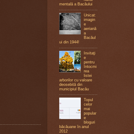
mentală a Bacăului
Unicat:
imagin
e
aeriană
a
Bacăul
ui din 1944!
Invitaţi
e
pentru
întocmi
rea
listei
arborilor cu valoare
deosebită din
municipiul Bacău
Topul
celor
mai
popular
e
bloguri
băcăuane în anul
2012