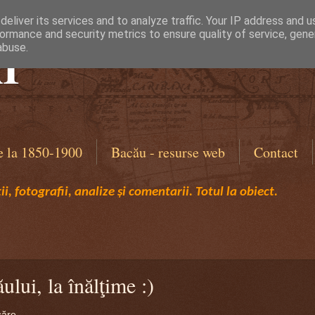
eliver its services and to analyze traffic. Your IP address and 
ormance and security metrics to ensure quality of service, gen
I
abuse.
e la 1850-1900
Bacău - resurse web
Contact
i, fotografii, analize și comentarii. Totul la obiect.
lui, la înălţime :)
ăre...