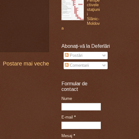
Perspe
ctivele
staţiuni
i
Slănic-
Moldov
a
Abonați-vă la Deferlări
Postări
Postare mai veche
Comentarii
Formular de
contact
Nume
E-mail
*
Mesaj
*