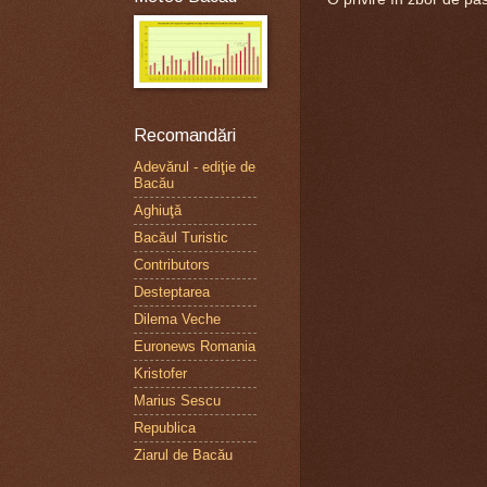
Recomandări
Adevărul - ediţie de
Bacău
Aghiuţă
Bacăul Turistic
Contributors
Desteptarea
Dilema Veche
Euronews Romania
Kristofer
Marius Sescu
Republica
Ziarul de Bacău