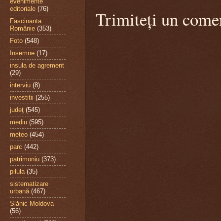
evenimente
editoriale
(76)
Trimiteți un come
Fascinanta
Românie
(353)
Foto
(548)
Insemne
(17)
insula de agrement
(29)
interviu
(8)
investitii
(255)
judeţ
(545)
mediu
(595)
meteo
(454)
parc
(442)
patrimoniu
(373)
pilula
(35)
sistematizare
urbană
(467)
Slănic Moldova
(56)