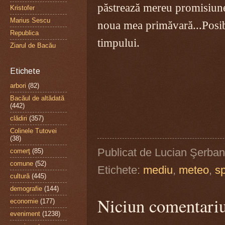
păstrează mereu promisiunea
Kristofer
Marius Sescu
noua mea primăvară...Posibil
Republica
timpului.
Ziarul de Bacău
Etichete
arbori
(82)
Bacăul de altădată
(442)
clădiri
(357)
Colinele Tutovei
(38)
Publicat de
Lucian Şerban
comerţ
(85)
comune
(52)
Etichete:
mediu
,
meteo
,
sp
cultură
(445)
demografie
(144)
Niciun comentari
economie
(177)
eveniment
(1238)