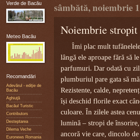
Verde de Bacău
sâmbătă, noiembrie 1
Noiembrie stropit
Meteo Bacău
Îmi plac mult tufănelele
lângă ele aproape fără să le
parfumuri. Dar odată cu zil
Recomandări
plumburiul pare gata să mă 
Adevărul - ediţie de
Rezistente, calde, nepretenț
Bacău
Aghiuţă
își deschid florile exact c
Bacăul Turistic
culoare. În zilele astea cen
Contributors
lumină – stropi de însorire
Desteptarea
Dilema Veche
ancoră vie care, dincolo de 
Euronews Romania