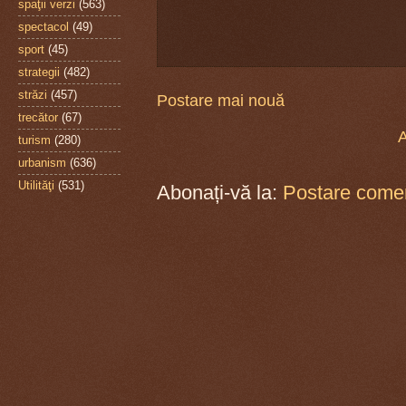
spaţii verzi
(563)
spectacol
(49)
sport
(45)
strategii
(482)
străzi
(457)
Postare mai nouă
trecător
(67)
A
turism
(280)
urbanism
(636)
Utilităţi
(531)
Abonați-vă la:
Postare comen