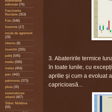
evenimente
editoriale
(76)
Fascinanta
Românie
(353)
Foto
(548)
Insemne
(17)
insula de agrement
(29)
interviu
(8)
investitii
(255)
judeţ
(545)
3. Abateririle termice lu
mediu
(595)
în toate lunile, cu excepţ
meteo
(454)
aprilie şi cum a evoluat 
parc
(442)
patrimoniu
(373)
capricioasă...
pilula
(35)
sistematizare
urbană
(467)
Slănic Moldova
(56)