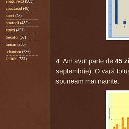
spaţii verzi
(563)
spectacol
(49)
sport
(45)
strategii
(482)
străzi
(457)
trecător
(67)
turism
(280)
urbanism
(636)
Utilităţi
(531)
4. Am avut parte de
45 z
septembrie). O vară totu
spuneam mai înainte.