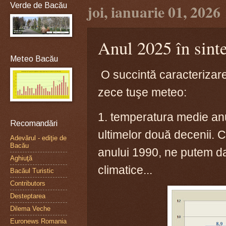
Verde de Bacău
joi, ianuarie 01, 2026
Anul 2025 în sinte
Meteo Bacău
O succintă caracterizare
zece tuşe meteo:
1. temperatura medie a
Recomandări
ultimelor două decenii. 
Adevărul - ediţie de
Bacău
anului 1990, ne putem d
Aghiuţă
climatice...
Bacăul Turistic
Contributors
Desteptarea
Dilema Veche
Euronews Romania