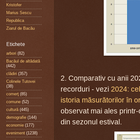
Kristofer
Marius Sescu
Republica
Ziarul de Bacău
Etichete
arbori
(82)
Bacăul de altădată
(442)
clădiri
(357)
2. Comparativ cu anii 20
Colinele Tutovei
(38)
recorduri - vezi
2024: ce
comerţ
(85)
istoria măsurătorilor în 
comune
(52)
observat mai ales printr-
cultură
(445)
demografie
(144)
din sezonul estival.
economie
(177)
eveniment
(1238)