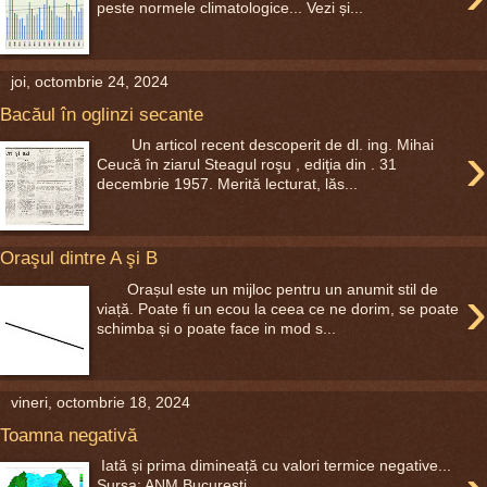
peste normele climatologice... Vezi și...
joi, octombrie 24, 2024
Bacăul în oglinzi secante
›
Un articol recent descoperit de dl. ing. Mihai
Ceucă în ziarul Steagul roşu , ediţia din . 31
decembrie 1957. Merită lecturat, lăs...
Oraşul dintre A şi B
›
Orașul este un mijloc pentru un anumit stil de
viață. Poate fi un ecou la ceea ce ne dorim, se poate
schimba și o poate face in mod s...
vineri, octombrie 18, 2024
Toamna negativă
Iată și prima dimineață cu valori termice negative...
Sursa: ANM București