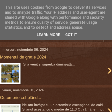
This site uses cookies from Google to deliver its services
DEFERLĂRI
and to analyze traffic. Your IP address and user-agent are
shared with Google along with performance and security
metrics to ensure quality of service, generate usage
Despre şi pentru Bacău. Totul la obiect.
statistics, and to detect and address abuse.
LEARN MORE
GOT IT
▼
miercuri, noiembrie 06, 2024
Momentul de grație 2024
›
Și a venit și superba dimineață...
vineri, noiembrie 01, 2024
Octombrie cel blând...
›
Ne-am învățat cu un octombrie excepțional de cald.
Și anul acesta, cu o medie de 11,3 C , rămânem tot