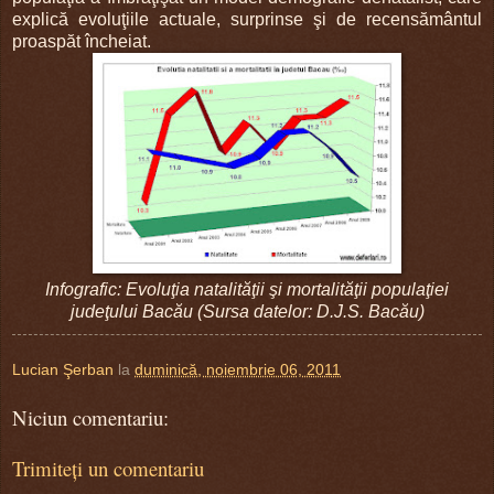
explică evoluţiile actuale, surprinse şi de recensământul
proaspăt încheiat.
Infografic: Evoluţia natalităţii şi mortalităţii populaţiei
judeţului Bacău (Sursa datelor: D.J.S. Bacău)
Lucian Şerban
la
duminică, noiembrie 06, 2011
Niciun comentariu:
Trimiteți un comentariu