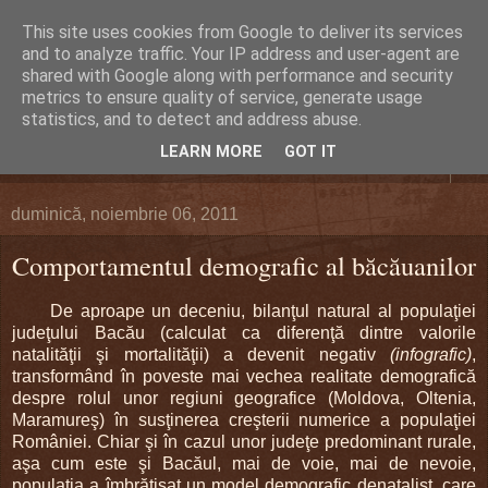
This site uses cookies from Google to deliver its services
DEFERLĂRI
and to analyze traffic. Your IP address and user-agent are
shared with Google along with performance and security
metrics to ensure quality of service, generate usage
Despre şi pentru Bacău. Totul la obiect.
statistics, and to detect and address abuse.
LEARN MORE
GOT IT
▼
duminică, noiembrie 06, 2011
Comportamentul demografic al băcăuanilor
De aproape un deceniu, bilanţul natural al populaţiei
judeţului Bacău (calculat ca diferenţă dintre valorile
natalităţii şi mortalităţii) a devenit negativ
(infografic)
,
transformând în poveste mai vechea realitate demografică
despre rolul unor regiuni geografice (Moldova, Oltenia,
Maramureş) în susţinerea creşterii numerice a populaţiei
României. Chiar şi în cazul unor judeţe predominant rurale,
aşa cum este şi Bacăul, mai de voie, mai de nevoie,
populaţia a îmbrăţişat un model demografic denatalist, care