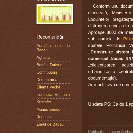
Conform unui documen
dimineaţă, Ministerul
Locuinţelor pregăteş
distrugerea uneia din 
Aproape 8000 de metri
Recomandări
sub numele de
Parc
spatele Policlinicii 
Adevărul - ediţie de
Bacău
„Construire sistem i
Aghiuţă
comercial
Bacău XXI
„eficientizarea acti
Bacăul Turistic
urbanistică a centru
Contributors
documentaţie).
Desteptarea
Ar mai fi ceva de come
Dilema Veche
Euronews Romania
Kristofer
Update
PS: Ca de 1 apri
Marius Sescu
Republica
Ziarul de Bacău
Publicat de
Lucian Şerba