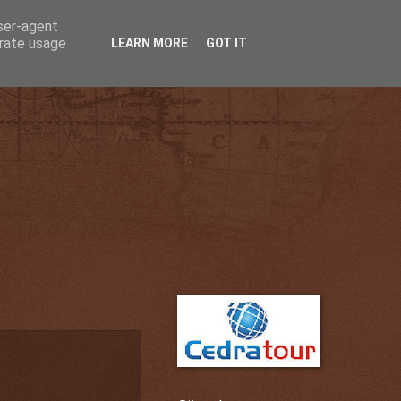
user-agent
erate usage
LEARN MORE
GOT IT