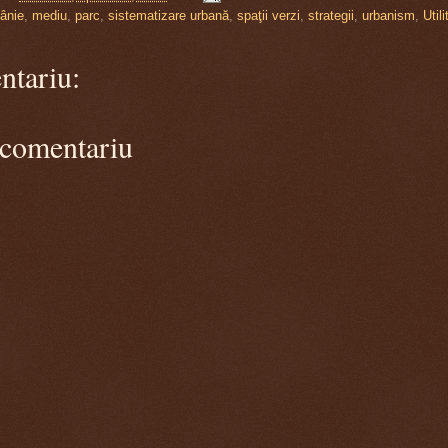
ânie
,
mediu
,
parc
,
sistematizare urbană
,
spaţii verzi
,
strategii
,
urbanism
,
Utili
ntariu:
 comentariu