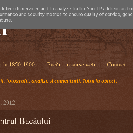
eliver its services and to analyze traffic. Your IP address and 
ormance and security metrics to ensure quality of service, gen
I
abuse.
e la 1850-1900
Bacău - resurse web
Contact
i, fotografii, analize și comentarii. Totul la obiect.
, 2012
entrul Bacăului