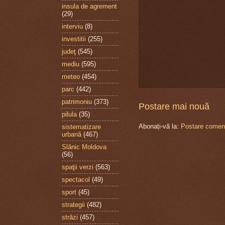
insula de agrement
(29)
interviu
(8)
investitii
(255)
judeţ
(545)
mediu
(595)
meteo
(454)
parc
(442)
patrimoniu
(373)
Postare mai nouă
pilula
(35)
Abonați-vă la:
Postare coment
sistematizare
urbană
(467)
Slănic Moldova
(56)
spaţii verzi
(563)
spectacol
(49)
sport
(45)
strategii
(482)
străzi
(457)