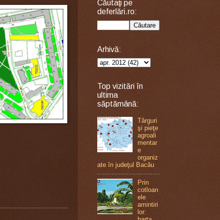
Căutaţi pe
deferlări.ro:
Arhivă:
Top vizitări în
ultima
săptămână:
Târguri
şi pieţe
agroali
mentar
e
organiz
ate în judeţul Bacău
Prin
cotloan
ele
amintiri
lor:
harta