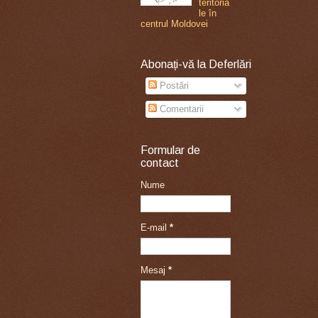
teritoria
le în
centrul Moldovei
Abonați-vă la Deferlări
Postări
Comentarii
Formular de
contact
Nume
E-mail
*
Mesaj
*