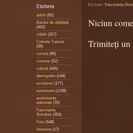
Etichete:
Fascinanta Rom
Etichete
arbori
(82)
Niciun come
Bacăul de altădată
(442)
clădiri
(357)
Trimiteți un
Colinele Tutovei
(38)
comerţ
(85)
comune
(52)
cultură
(445)
demografie
(144)
economie
(177)
eveniment
(1238)
evenimente
editoriale
(76)
Fascinanta
Românie
(353)
Foto
(548)
Insemne
(17)