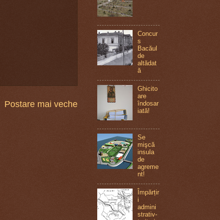
Concur
s
Bacăul
de
altădat
ă
Ghicito
are
Postare mai veche
îndosar
iată!
Se
mişcă
insula
de
agreme
nt!
Împărțir
i
admini
strativ-