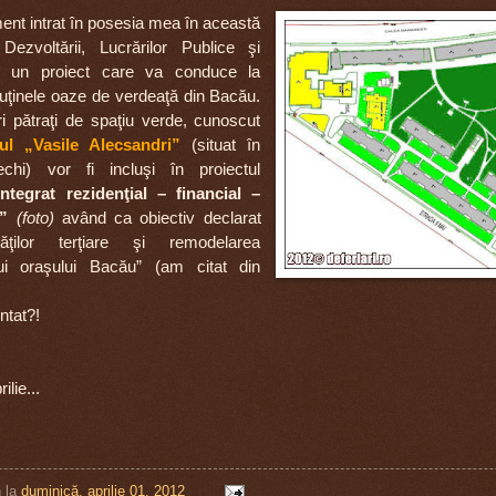
t intrat în posesia mea
în această
 Dezvoltării, Lucrărilor Publice şi
te un proiect care va conduce la
puţinele oaze de verdeaţă din Bacău.
 pătraţi de spaţiu verde, cunoscut
ul „Vasile Alecsandri”
(situat în
Vechi) vor fi incluşi în proiectul
ntegrat rezidenţial – financial –
”
(foto)
având ca obiectiv declarat
vităţilor terţiare şi remodelarea
lui oraşului Bacău” (am citat din
ntat?!
lie...
n
la
duminică, aprilie 01, 2012