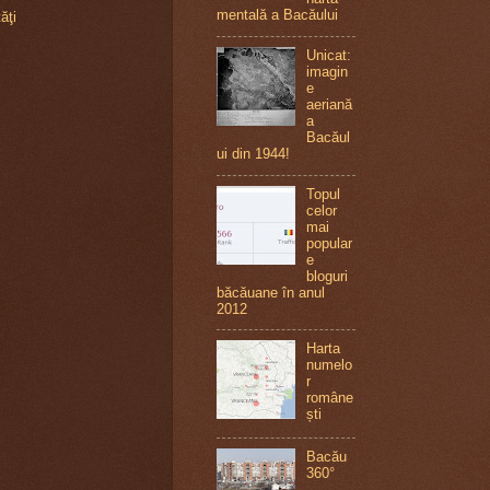
mentală a Bacăului
tăţi
Unicat:
imagin
e
aeriană
a
Bacăul
ui din 1944!
Topul
celor
mai
popular
e
bloguri
băcăuane în anul
2012
Harta
numelo
r
române
ști
Bacău
360°