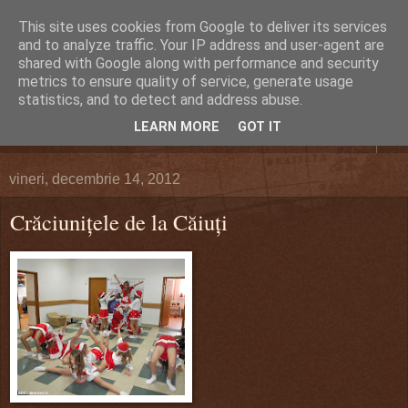
This site uses cookies from Google to deliver its services
DEFERLĂRI
and to analyze traffic. Your IP address and user-agent are
shared with Google along with performance and security
metrics to ensure quality of service, generate usage
Despre şi pentru Bacău. Totul la obiect.
statistics, and to detect and address abuse.
LEARN MORE
GOT IT
▼
vineri, decembrie 14, 2012
Crăciuniţele de la Căiuţi