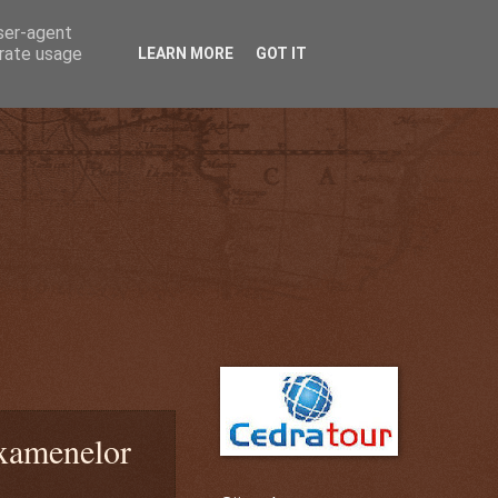
user-agent
erate usage
LEARN MORE
GOT IT
examenelor