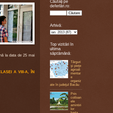
Căutaţi pe
deferlări.ro:
Arhivă:
Top vizitări în
ultima
săptămână:
nă la data de 25 mai
Târguri
şi pieţe
agroali
SEI A VIII-A, ÎN
mentar
e
organiz
ate în judeţul Bacău
Prin
cotloan
ele
amintiri
lor:
harta