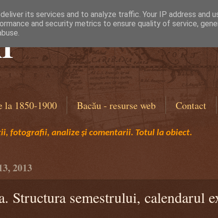
eliver its services and to analyze traffic. Your IP address and 
ormance and security metrics to ensure quality of service, gen
I
abuse.
e la 1850-1900
Bacău - resurse web
Contact
i, fotografii, analize și comentarii. Totul la obiect.
13, 2013
a. Structura semestrului, calendarul 