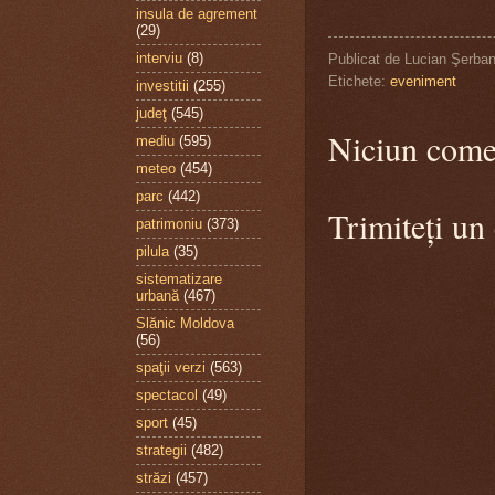
insula de agrement
(29)
interviu
(8)
Publicat de
Lucian Şerba
Etichete:
eveniment
investitii
(255)
judeţ
(545)
Niciun come
mediu
(595)
meteo
(454)
parc
(442)
Trimiteți un
patrimoniu
(373)
pilula
(35)
sistematizare
urbană
(467)
Slănic Moldova
(56)
spaţii verzi
(563)
spectacol
(49)
sport
(45)
strategii
(482)
străzi
(457)