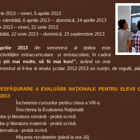
rie 2013 – vineri, 5 aprilie 2013
 sâmbătă, 6 aprilie 2013 – duminică, 14 aprilie 2013
ie 2013 – vineri, 21 iunie 2013
ătă, 22 iunie 2013 – duminică, 15 septembrie 2013
rilie 2013
din semestrul al doilea este
tivităților extracurriculare
și extrașcolare, în cadrul
 știi mai multe, să fii mai bun!”,
având un orar
estrul al II-lea al anului şcolar 2012-2013 se susţin, de regulă,
pâ
SFĂŞURARE A EVALUĂRII NAŢIONALE PENTRU ELEVII CLA
2013
eierea cursurilor pentru clasa a VIII-a
nscrierea la Evaluarea Naţională
ba şi literatura română - probă scrisă
i literatura maternă - probă scrisă
ematica - probă scrisă
şarea rezultatelor (până la ora 16)