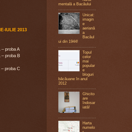
mentală a Bacăului
Unicat:
imagin
e
aeriană
E-IULIE 2013
a
Bacăul
ui din 1944!
 – proba A
Topul
ă – proba B
celor
mai
popular
ă – proba C
e
bloguri
băcăuane în anul
2012
Ghicito
are
îndosar
iată!
Harta
numelo
r