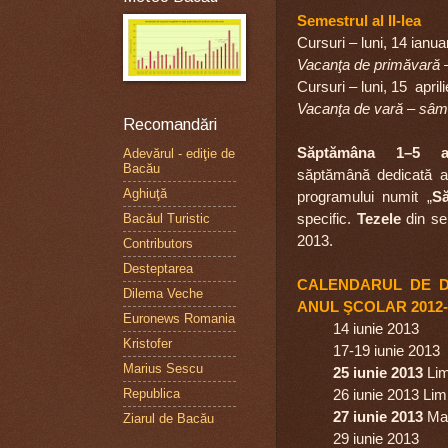
Semestrul al II-lea
Cursuri – luni, 14 ianua
Vacanţa de primăvară –
Cursuri – luni, 15 april
Vacanţa de vară – sâmb
Recomandări
Săptămâna 1–5 ap
Adevărul - ediţie de
Bacău
săptămână
dedicată ac
Aghiuţă
programului
numit „
Să
specific.
Tezele
din sem
Bacăul Turistic
2013.
Contributors
Desteptarea
CALENDARUL DE DE
Dilema Veche
ANUL ŞCOLAR 2012-
Euronews Romania
14 iunie 2013 Înch
Kristofer
17-19 iunie 2013 Î
Marius Sescu
25 iunie 2013
Lim
Republica
26 iunie 2013 Limba ş
27 iunie 2013
Mat
Ziarul de Bacău
29 iunie 2013 Afi