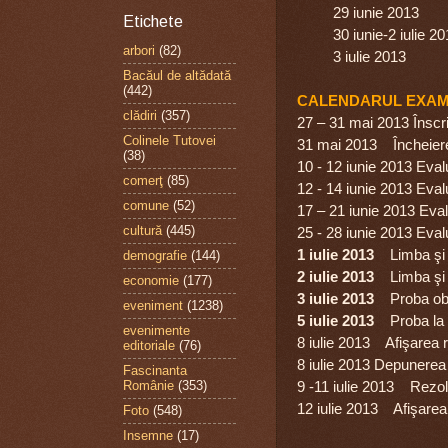
29 iunie 2013 Dep
Etichete
30 iunie-2 iulie 20
arbori
(82)
3 iulie 2013 Afişa
Bacăul de altădată
(442)
CALENDARUL EXAME
clădiri
(357)
27 – 31 mai 2013 Înscr
Colinele Tutovei
31 mai 2013 Încheierea 
(38)
10 - 12 iunie 2013 Eva
comerţ
(85)
12 - 14 iunie 2013 Eva
comune
(52)
17 – 21 iunie 2013 Eva
cultură
(445)
25 - 28 iunie 2013 Eval
1 iulie 2013
Limba şi l
demografie
(144)
2 iulie 2013
Limba şi l
economie
(177)
3 iulie 2013
Proba oblig
eveniment
(1238)
5 iulie 2013
Proba la al
evenimente
8 iulie 2013 Afişarea r
editoriale
(76)
8 iulie 2013 Depunerea 
Fascinanta
Românie
(353)
9 -11 iulie 2013 Rezolv
12 iulie 2013 Afişarea r
Foto
(548)
Insemne
(17)