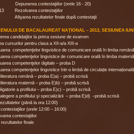
unerea contestaţiilor (orele 16 - 20)
13 Rezolvarea contestaţiilor
rea rezultatelor finale după contestaţii
NULUI DE BACALAUREAT NAȚIONAL – 2013,
SESIUNEA IUNI
ierea candidaţilor la prima sesiune de examen
cursurilor pentru clasa a XII-a/a XIII-a
luarea competenţelor lingvistice de comunicare orală în
limba română
luarea competenţelor lingvistice de comunicare
orală în limba matern
luarea competenţelor digitale – proba D
uarea competenţelor lingvistice într-o limbă de circulație
internațional
iteratura română – proba E)a) – probă scrisă
iteratura maternă – proba E)b) – probă scrisă
atorie a profilului – proba E)c) – probă scrisă
egere a profilului şi specializării – proba E)d) –
probă scrisă
ezultatelor (până la ora 12:00)
contestaţiilor (orele 12:00 – 16:00)
area contestaţiilor
ezultatelor finale