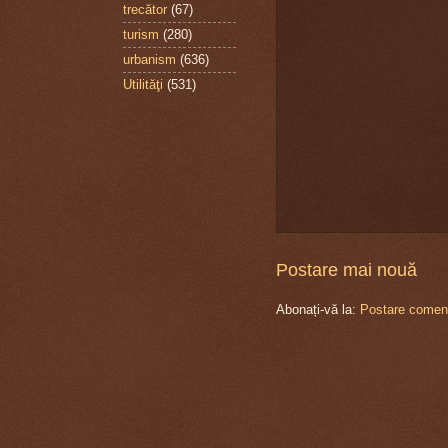
trecător
(67)
turism
(280)
urbanism
(636)
Utilităţi
(531)
Postare mai nouă
Abonați-vă la:
Postare coment