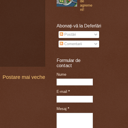
de
agreme
nt!
Abonați-vă la Deferlări
Postări
Comentarii
Formular de
contact
Nume
Postare mai veche
E-mail
*
Mesaj
*