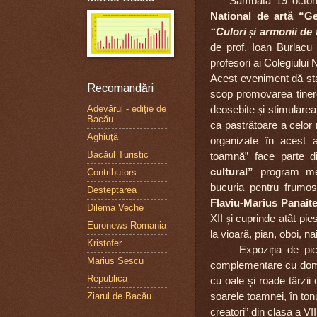
Sâmbată 19 octombr
National de artă “
“Culori
ș
i armonii de
de prof. Ioan Burlac
profesori ai Colegiului
Acest eveniment dă sta
Recomandări
scop promovarea tinerel
Adevărul - ediţie de
deosebite
ș
i stimulare
Bacău
ca pastrătoare a celor
Aghiuţă
organizate în acest 
Bacăul Turistic
toamnă” face parte 
cultural”
program me
Contributors
bucuria pentru frumo
Desteptarea
Flaviu-Marius Panait
Dilema Veche
XII
ș
i cuprinde atât pie
Euronews Romania
la vioară, pian, oboi, na
Kristofer
Expozi
ț
ia de pi
Marius Sescu
complementare cu domin
Republica
cu oale şi roade târzii 
soarele toamnei, în tonu
Ziarul de Bacău
creatori” din clasa a VI