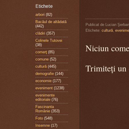
Etichete
arbori
(82)
Bacăul de altădată
Publicat de
Lucian Şerba
(442)
Etichete:
cultură
,
evenime
clădiri
(357)
Colinele Tutovei
Niciun come
(38)
comerţ
(85)
comune
(52)
Trimiteți un
cultură
(445)
demografie
(144)
economie
(177)
eveniment
(1238)
evenimente
editoriale
(76)
Fascinanta
Românie
(353)
Foto
(548)
Insemne
(17)