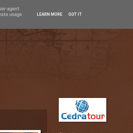
user-agent
erate usage
LEARN MORE
GOT IT