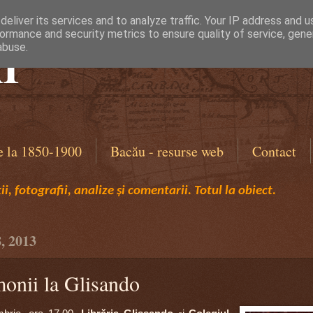
eliver its services and to analyze traffic. Your IP address and 
ormance and security metrics to ensure quality of service, gen
I
abuse.
e la 1850-1900
Bacău - resurse web
Contact
i, fotografii, analize și comentarii. Totul la obiect.
8, 2013
monii la Glisando