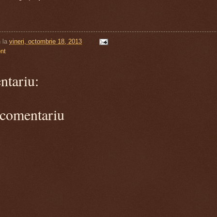
n
la
vineri, octombrie 18, 2013
nt
ntariu:
 comentariu