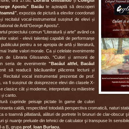
ie, ora 17.00,
Librăria Glissando
ș
i
Colegiul
George Apostu” Bacău
te a
ș
teaptă să descoperi
 toamnă”
, expozi
ț
ia de pictură a elevilor coordonati
u
ș
i recitalul vocal-instrumental sus
ț
inut de elevi
ș
i
 National de Artă“George Apostu”.
rtul proiectului comun “Literatură
ș
i arte” având ca
or valori - elevii talenta
ț
i capabili de performan
ț
e
a publicului pentru a se apropia de artă
ș
i literatură,
 mai înalte valori morale. Ca
ș
i celelate evenimente
an de Libraria Glissando, “Culori
ș
i armonii de
din seria de evenimente
“Bacăul altfel, Bacăul
nit să readucă băcăuanilor plăcerea lecturii
ș
i
s.
Recitalul vocal instrumental prezentat de prof.
e
, va fi sus
ț
inut de doisprezece elevi din clasele X-
se clasice cât
ș
i moderne, interpretate cu măiestrie
i
ș
i canto.
ctură cuprinde peisaje pictate în game de culori
anta caldă, respectând totodată perspectiva cromatică, naturi sta
ca o toamnă pillatiană, alături de portrete în brunuri de clar-obscur ş
ri şi nuanţe preluate din tehnici de calculator şi transpuse în sensibile 
II-a B, grupa
prof. Ioan Burlacu.