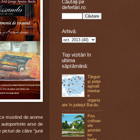
Căutaţi pe
deferlări.ro:
Arhivă:
Top vizitări în
ultima
săptămână:
Târguri
şi pieţe
agroali
mentar
e
organiz
ate în judeţul Bacău
Prin
tice mustind de arome
cotloan
i autoportrete arse de
ele
amintiri
picturi de către “junii
lor:
harta