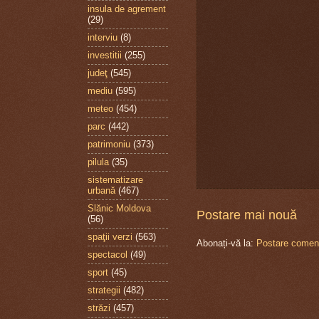
insula de agrement
(29)
interviu
(8)
investitii
(255)
judeţ
(545)
mediu
(595)
meteo
(454)
parc
(442)
patrimoniu
(373)
pilula
(35)
sistematizare
urbană
(467)
Slănic Moldova
Postare mai nouă
(56)
spaţii verzi
(563)
Abonați-vă la:
Postare coment
spectacol
(49)
sport
(45)
strategii
(482)
străzi
(457)