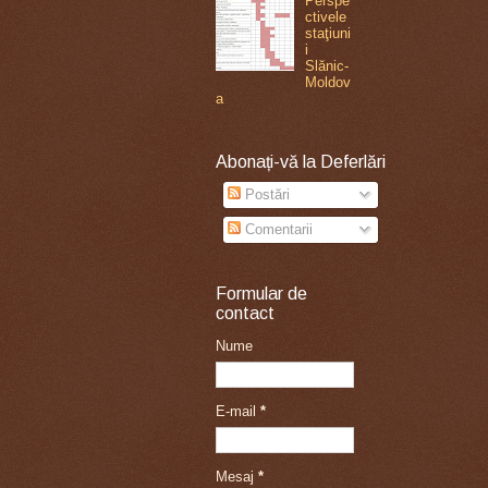
Perspe
ctivele
staţiuni
i
Slănic-
Moldov
a
Abonați-vă la Deferlări
Postări
Comentarii
Formular de
contact
Nume
E-mail
*
Mesaj
*