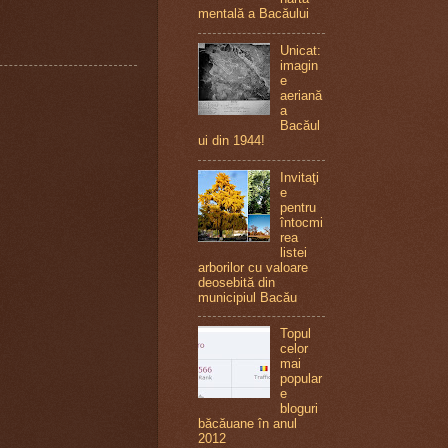
mentală a Bacăului
Unicat:
imagin
e
aeriană
a
Bacăul
ui din 1944!
Invitaţi
e
pentru
întocmi
rea
listei
arborilor cu valoare
deosebită din
municipiul Bacău
Topul
celor
mai
popular
e
bloguri
băcăuane în anul
2012