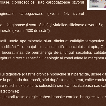
roase, clorurosodice, slab carbogazoase (izvorul
uginoase, carbogazoase (izvorul 14, izvorul
e – feuginoase (izvorul 8 bis) şi vitriolice-silicioase (izvorul 5);
nerale (izvorul “300 de scări”);
uaţii, unele ape minerale şi-au diminuat calităţile terapeutic
modificări în drenajul lor sau datorită impactului antropic, C
 bucurat însă de permanenţă de-a lungul secolelor, calitate
 legătură direct cu specificul geologic al zonei aflate la marginea
ului digestive (gastrite cronice hipoacide şi hiperacide, ulcere 
de la perioada dureroasă, stări după stomac operat, colite cornic
iare (dischinezie biliară, colecistită cronică necalculoasă sau ca
istectomie);
respiratorii (astm alergic, traheo-bronşite cornice, bronşiectazi
;