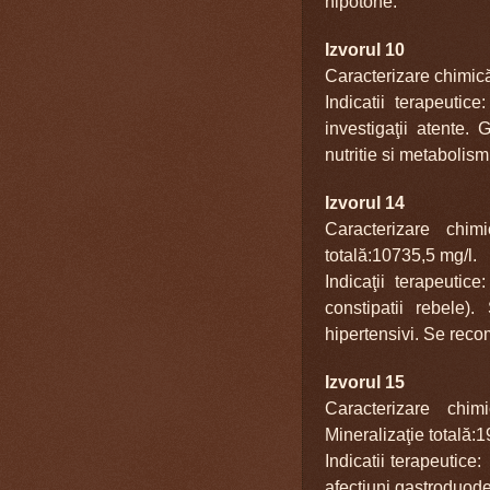
hipotone.
Izvorul 10
Caracterizare chimică
Indicatii terapeutic
investigaţii atente. 
nutritie si metabolism
Izvorul 14
Caracterizare chim
totală:10735,5 mg/l.
Indicaţii terapeutice
constipatii rebele)
hipertensivi. Se reco
Izvorul 15
Caracterizare chim
Mineraliza
ţie totală:
Indicatii terapeutice
afectiuni gastroduode