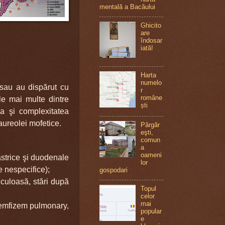
mentală a Bacăului
Ghicito
are
îndosar
iată!
Harta
numelo
e sau au dispărut cu
r
române
ele mai multe dintre
ști
a şi complexitatea
 aureolei mofetice.
Pârgăr
eşti,
comun
a
oameni
gastrice şi duodenale
lor
e nespecifice);
gospodari
lculoasă, stări după
Topul
celor
mai
a, emfizem pulmonary,
popular
e