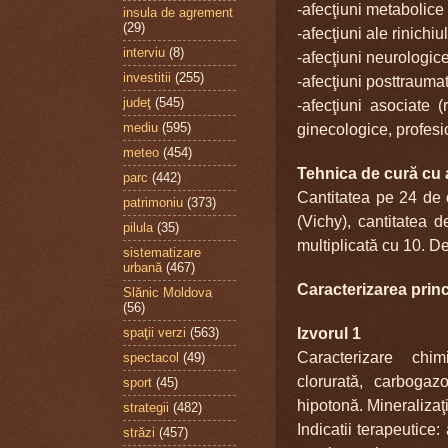
-afecţiuni metabolice 
insula de agrement
(29)
-afecţiuni ale rinichiul
interviu
(8)
-afecţiuni neurologice
investitii
(255)
-afecţiuni posttraumat
judeţ
(545)
-afecţiuni asociate 
mediu
(595)
ginecologice, profesi
meteo
(454)
Tehnica de cură cu 
parc
(442)
Cantitatea pe 24 de 
patrimoniu
(373)
(Vichy), cantitatea 
pilula
(35)
multiplicată cu 10. D
sistematizare
urbană
(467)
Caracterizarea princ
Slănic Moldova
(56)
Izvorul 1
spaţii verzi
(563)
Caracterizare chi
spectacol
(49)
clorurată, carbogaz
sport
(45)
hipotonă. Mineraliza
ţ
strategii
(482)
Indicatii terapeutice:
străzi
(457)