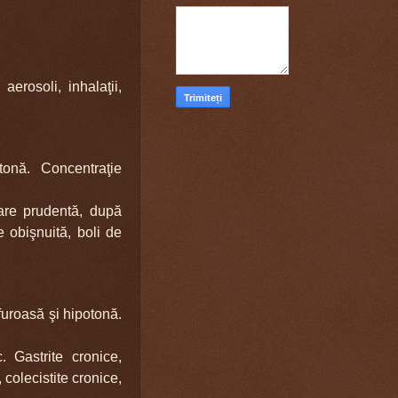
erosoli, inhalaţii,
rtonă. Concentra
ţie
mare prudentă, după
ie obişnuită, boli de
furoasă şi hipotonă.
. Gastrite cronice,
 colecistite cronice,