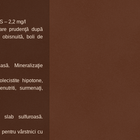
S – 2,2 mg/l
 mare prudenţă după
e obisnuită, boli de
oasă. Mineraliza
ţie
olecistite hipotone,
utriti, surmenaţi,
 slab sulfuroasă.
 pentru vârstnici cu