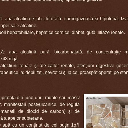
ă: apă alcalină, slab clorurată, carbogazoasă şi hipotonă. Izvo
apei sale alcaline.
boli hepatobiliare, hepatice cornice, diabet, gută, litiaze renale.
ică: apa alcalină pură, bicarbonatată, de concentraţie m
 7743 mg/l.
 afectiuni renale şi ale căilor renale, afecţiuni digestive (ulcer,
apeutice la: debilitati, nevrotici şi la cei proaspăt operati pe stom
uprafaţă din jurul unui munte sau masiv
c manifestări postvulcanice, de regulă
 (emanaţii de dioxid de carbon) şi de
ă a apelor subterane.
= ap
ă cu un conţinut de cel puţin 1g
/l