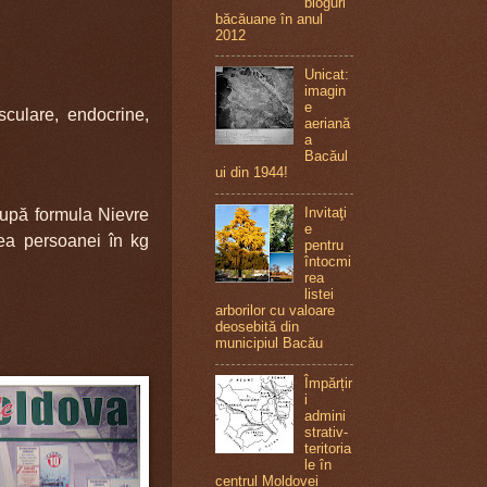
bloguri
băcăuane în anul
2012
Unicat:
imagin
e
sculare, endocrine,
aeriană
a
Bacăul
ui din 1944!
Invitaţi
După formula Nievre
e
tea persoanei în kg
pentru
întocmi
rea
listei
arborilor cu valoare
deosebită din
municipiul Bacău
Împărțir
i
admini
strativ-
teritoria
le în
centrul Moldovei