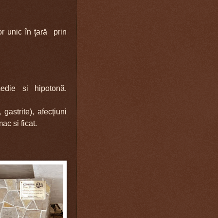
r unic în ţară prin
edie si hipotonă.
 gastrite), afecţiuni
ac si ficat.