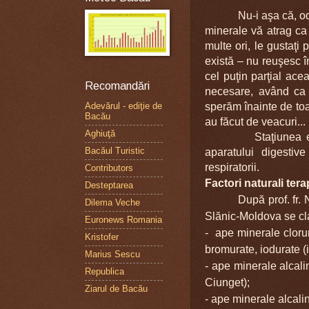
Nu-i a
şa că, o
minerale vă atrag c
multe ori, le gustaţi
există – nu reuşesc 
cel puţin par
ţial ace
Recomandări
necesare, având ca
sperăm înainte de toa
Adevărul - ediţie de
Bacău
au făcut de veacuri...
Aghiuţă
Staţiunea este
Bacăul Turistic
aparatului digestiv
respiratorii.
Contributors
Factori naturali tera
Desteptarea
După prof. fr.
Dilema Veche
Slănic-Moldova se cla
Euronews Romania
- ape minerale cloru
Kristofer
bromurate, iodurate (
Marius Sescu
- ape minerale alcali
Republica
Ciunget);
Ziarul de Bacău
- ape minerale alcali