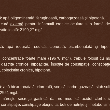
ă: apă oligominerală, feruginoasă, carbogazoasă şi hipotonă.
: cură
externă
pentru inflamatii cronice oculare sub formă de a
za
ţie totală: 2199,27 mg/l
că: apă iodurată, sodică, clorurată, bicarbonatată şi hipe
e: concentratie foarte mare (19678 mg/l), trebuie folosit cu 
n gastrite cronice, hipoacide, însoţite de constipaţie, constipaţ
, colecistite cronice, hipotone.
: apă bicarbonatată, clorurată, sodică, carbo-gazoasă, slab sul
 12551 mg/l.
e: măreşte secreţia gastrică dar nu modifică acidul clorhidric
 constipaţie, constipaţie obişnuită, boli de nutriţie şi metabolism,