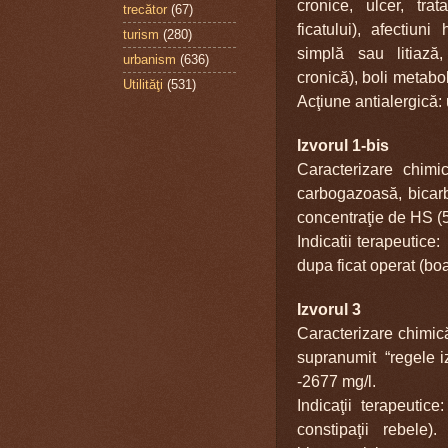
cronice, ulcer, tra
trecător
(67)
ficatului), afectiuni
turism
(280)
simplă sau litiază,
urbanism
(636)
cronică), boli metabol
Utilităţi
(531)
Acţiune antialergică: u
Izvorul 1-bis
Caracterizare chimi
carbogazoasă, bicarb
concentra
ţie de HS (
Indicatii terapeutice:
dupa ficat operat (boal
Izvorul 3
Caracterizare chimică
supranumit “regele i
-2677 mg/l.
Indicaţii terapeutice
constipaţii rebele)