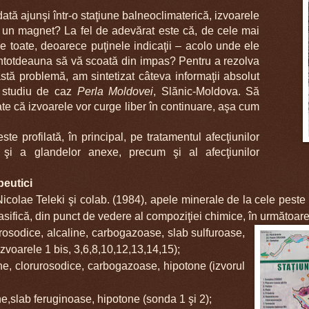
dată ajunşi într-o staţiune balneoclimaterică, izvoarele
a un magnet
? La fel de adev
ărat este că, de cele mai
 pe toate, deoarece puţinele indicaţii – acolo unde ele
întotdeauna să vă scoată din impas
? Pentru a rezolva
astă problemă, am sintetizat câteva informaţii absolut
 studiu de caz
Perla Moldovei
, Slănic-Moldova. Să
te că izvoarele vor curge liber în continuare, aşa cum
 profilată, în principal, pe tratamentul afecţiunilor
e şi a glandelor anexe, precum şi al afecţiunilor
peutici
 Nicolae Teleki şi colab. (1984), apele minerale de la cele peste
sifică, din punct de vedere al compoziţiei chimice, în următoare
rosodice, alcaline, carbogazoase, slab sulfuroase,
izvoarele 1 bis, 3,6,8,10,12,13,14,15);
ne, clorurosodice, carbogazoase, hipotone (izvorul
ne,slab feruginoase, hipotone (sonda 1 şi 2);