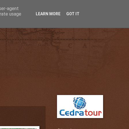
user-agent
erate usage
LEARN MORE
GOT IT