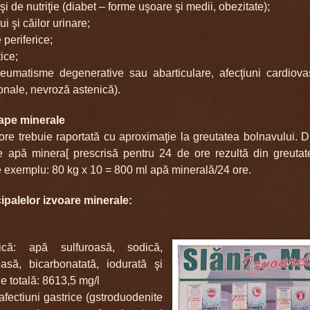
şi de nutriţie (diabet – forme uşoare şi medii, obezitate);
ui şi căilor urinare;
 periferice;
ice;
(reumatisme degenerative sau abarticulare, afecţiuni cardiova
onale, nevroză astenică).
ape minerale
ore trebuie raportată cu aproximaţie la greutatea bolnavului. 
de apă minera[ prescrisă pentru 24 de ore rezultă din greuta
e exemplu: 80 kg x 10 = 800 ml ap
ă minerală
/24 ore.
ipalelor izvoare minerale:
mică: ap
ă
sulfuroasă, sodică,
oasă, bicarbonatată, iodurată şi
ie totală: 8613,5 mg
/l
 afectiuni gastrice (gstroduodenite