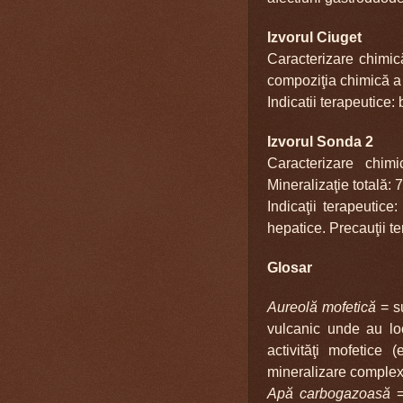
Izvorul Ciuget
Caracterizare chimic
compoziţia chimică a 
Indicatii terapeutice: 
Izvorul Sonda 2
Caracterizare chim
Mineraliza
ţie totală:
Indicaţii terapeutice:
hepatice. Precauţii ter
Glosar
Aureolă mofetică
= s
vulcanic unde au lo
activităţi mofetice
mineralizare complex
Ap
ă carbogazoasă