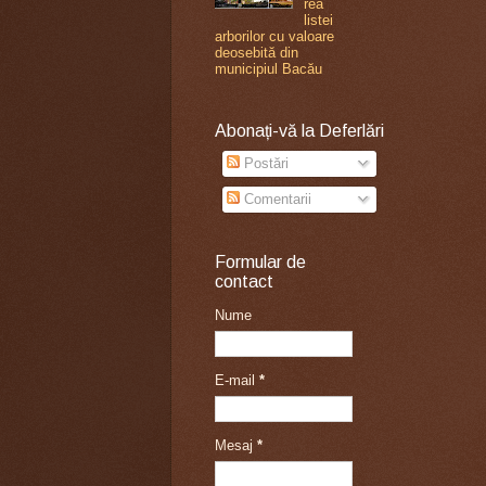
rea
listei
arborilor cu valoare
deosebită din
municipiul Bacău
Abonați-vă la Deferlări
Postări
Comentarii
Formular de
contact
Nume
E-mail
*
Mesaj
*