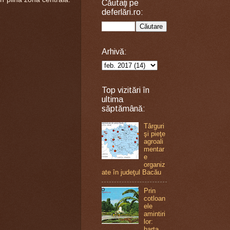
Căutaţi pe
deferlări.ro:
Arhivă:
Top vizitări în
ultima
săptămână:
Târguri
şi pieţe
agroali
mentar
e
organiz
ate în judeţul Bacău
Prin
cotloan
ele
amintiri
lor:
harta