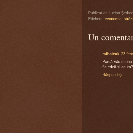
Publicat de
Lucian Şerba
Etichete:
economie
,
străz
Un comentar
mihaicuk
23 feb
Parcă văd scene d
fie criză și acum?
Răspundeți