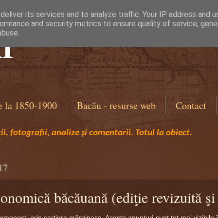
eliver its services and to analyze traffic. Your IP address and 
ormance and security metrics to ensure quality of service, gen
I
abuse.
e la 1850-1900
Bacău - resurse web
Contact
i, fotografii, analize și comentarii. Totul la obiect.
17
onomică băcăuană (ediţie revizuită şi
oneşti prin cartiere mărginaşe. Aceste anunţuri sunt tot mai vizibile î