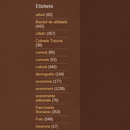
Etichete
arbori
(82)
Bacăul de altădată
(442)
clădiri
(357)
Colinele Tutovei
(38)
comerţ
(85)
comune
(52)
cultură
(445)
demografie
(144)
economie
(177)
eveniment
(1238)
evenimente
editoriale
(76)
Fascinanta
Românie
(353)
Foto
(548)
Insemne
(17)