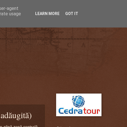
user-agent
erate usage
LEARN MORE
GOT IT
 adăugită)
n plină zonă centrală.