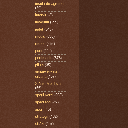
insula de agrement
(29)
interviu
(8)
investitii
(255)
judeţ
(545)
mediu
(595)
meteo
(454)
parc
(442)
patrimoniu
(373)
pilula
(35)
sistematizare
urbană
(467)
Slănic Moldova
(56)
spaţii verzi
(563)
spectacol
(49)
sport
(45)
strategii
(482)
străzi
(457)