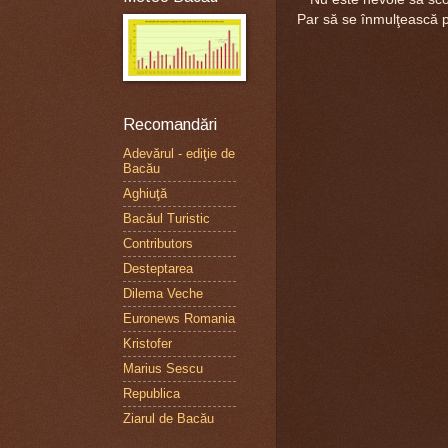
Par să se înmulţească pe
Recomandări
Adevărul - ediţie de
Bacău
Aghiuţă
Bacăul Turistic
Contributors
Desteptarea
Dilema Veche
Euronews Romania
Kristofer
Marius Sescu
Republica
Ziarul de Bacău