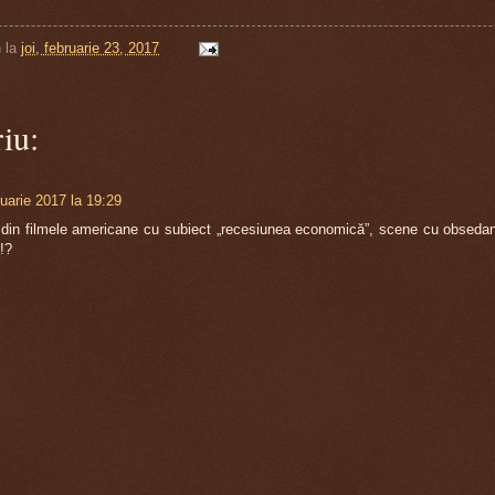
n
la
joi, februarie 23, 2017
i
iu:
ruarie 2017 la 19:29
in filmele americane cu subiect „recesiunea economică”, scene cu obsedante
!?