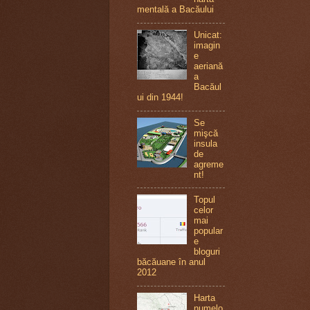
mentală a Bacăului
Unicat:
imagin
e
aeriană
a
Bacăul
ui din 1944!
Se
mişcă
insula
de
agreme
nt!
Topul
celor
mai
popular
e
bloguri
băcăuane în anul
2012
Harta
numelo