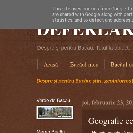
This site uses cookies from Google to d
are shared with Google along with perf
DEFERLĂR
statistics, and to detect and address 
Despre şi pentru Bacău. Totul la obiect.
Acasă
Bacăul meu
Bacăul d
Despre şi pentru Bacău: ştiri, geoinformaţi
Verde de Bacău
joi, februarie 23, 20
Geografie ec
Meteo Bacău
Nu este nevoie să scorm