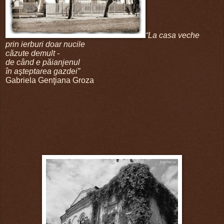
“La casa veche
prin ierburi doar nucile
căzute demult -
de când e păianjenul
în aşteptarea gazdei”
Gabriela Genţiana Groza