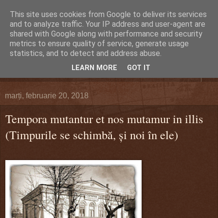
This site uses cookies from Google to deliver its services
DEFERLĂRI
and to analyze traffic. Your IP address and user-agent are
shared with Google along with performance and security
metrics to ensure quality of service, generate usage
Despre şi pentru Bacău. Totul la obiect.
statistics, and to detect and address abuse.
LEARN MORE
GOT IT
▼
marți, februarie 20, 2018
Tempora mutantur et nos mutamur in illis
(Timpurile se schimbă, și noi în ele)