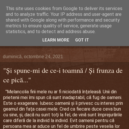
This site uses cookies from Google to deliver its services
DEFERLĂRI
and to analyze traffic. Your IP address and user-agent are
shared with Google along with performance and security
metrics to ensure quality of service, generate usage
Despre şi pentru Bacău. Totul la obiect.
statistics, and to detect and address abuse.
LEARN MORE
GOT IT
▼
duminică, octombrie 24, 2021
"Şi spune-mi de ce-i toamnă / Şi frunza de
ce pică..."
"Melancolia firii mele nu ar fi niciodată înţeleasă. Unii din
prietenii mei îmi spun că sunt inadaptabil, că fug de oameni.
Este o exagerare. Iubesc oamenii şi îi privesc cu interes prin
geamul din faţa casei mele. Cred ca fiecare duce ceva bun
cu sine, şi, dacă nu sunt toţi la fel, de vină sunt împrejurările
care diferă de la individ la individ. Evit oamenii pentru că
persoana mea ar aduce un fel de umbrire peste veselia lor