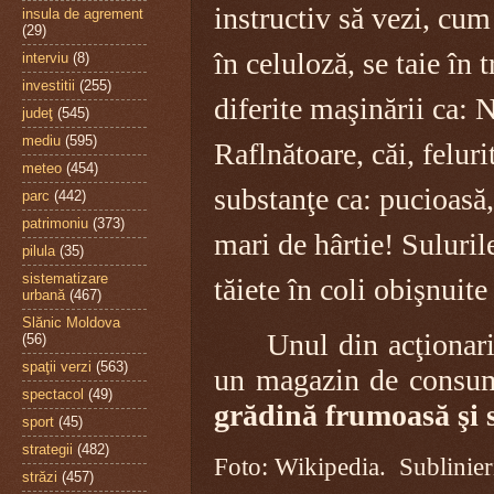
instructiv să vezi, cum
insula de agrement
(29)
în celuloză, se taie în 
interviu
(8)
investitii
(255)
diferite maşinării ca: 
judeţ
(545)
mediu
(595)
Raflnătoare, căi, felurit
meteo
(454)
substanţe ca: pucioasă, v
parc
(442)
patrimoniu
(373)
mari de hârtie! Sulurile
pilula
(35)
sistematizare
tăiete în coli obişnuit
urbană
(467)
Slănic Moldova
Unul din acţionari
(56)
spaţii verzi
(563)
un magazin de consum; 
spectacol
(49)
grădină frumoasă şi s
sport
(45)
strategii
(482)
Foto: Wikipedia. Sublinieri
străzi
(457)