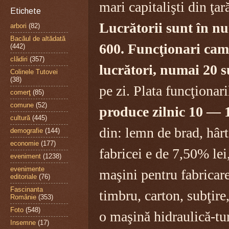
mari capitalişti din ţar
Etichete
Lucrătorii sunt în n
arbori
(82)
Bacăul de altădată
600. Funcţionari cam
(442)
clădiri
(357)
lucrători, numai 20 s
Colinele Tutovei
(38)
pe zi. Plata funcţionari
comerţ
(85)
comune
(52)
produce zilnic 10 — 1
cultură
(445)
din: lemn de brad, hârti
demografie
(144)
economie
(177)
fabricei e de 7,50% lei
eveniment
(1238)
evenimente
maşini pentru fabricarea
editoriale
(76)
Fascinanta
timbru, carton, subţire
Românie
(353)
Foto
(548)
o maşină hidraulică-tu
Insemne
(17)