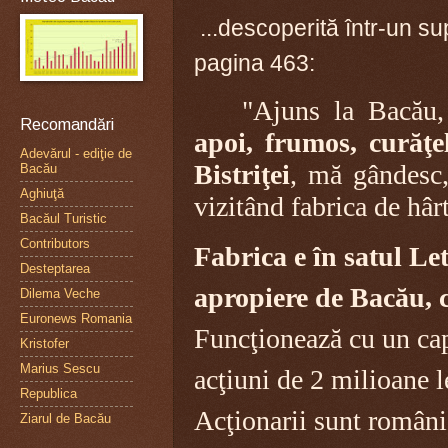
.
..descoperită într-un su
pagina 463:
"Ajuns la Bacău
Recomandări
apoi, frumos, curăţe
Adevărul - ediţie de
Bistriţei
, mă gândesc,
Bacău
Aghiuţă
vizitând fabrica de hâr
Bacăul Turistic
Contributors
Fabrica e în satul Let
Desteptarea
apropiere de Bacău, 
Dilema Veche
Euronews Romania
Funcţionează cu un cap
Kristofer
Marius Sescu
acţiuni de 2 milioane l
Republica
Acţionarii sunt români
Ziarul de Bacău