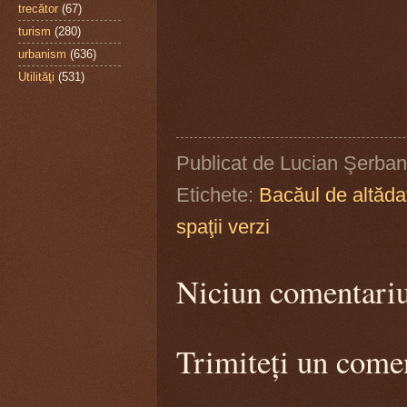
trecător
(67)
turism
(280)
urbanism
(636)
Utilităţi
(531)
Publicat de
Lucian Şerban
Etichete:
Bacăul de altăda
spaţii verzi
Niciun comentari
Trimiteți un come