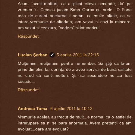
Acum faceti mofturi, ca a picat citeva secunde, da' pe
vremea lu' Ceasca jucam Baba Oarba cu orele. :D Pana
asta de curent nocturna ii semn, ca multe altele, ca se
intorc vremurile de altadata; am vazut si cozi la mincare,
am vazut si cenzura, "vedem" si intunericul...
Răspundeți
Lucian Şerban
5 aprilie 2011 la 22:15
Mulţumim, mulţumim pentru remember. Să ştiţi că le-am
prins din plin. Iar dorinţa de a avea servicii de bună calitate
nu cred că sunt mofturi. Şi nici secundele nu au fost
secude...
Răspundeți
Andreea Toma
6 aprilie 2011 la 10:12
Vremurile acelea au trecut de mult...e normal ca o astfel de
intrerupere sa ni se para anormala. Avem pretentii ca am
evoluat...oare am evoluat?