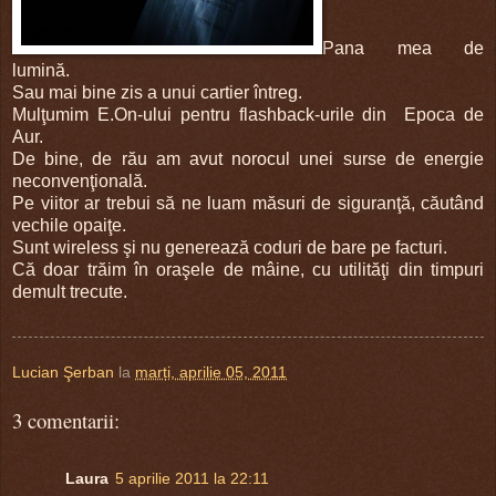
Pana mea de
lumină.
Sau mai bine zis a unui cartier întreg.
Mulţumim E.On-ului pentru flashback-urile din Epoca de
Aur.
De bine, de rău am avut norocul unei surse de energie
neconvenţională.
Pe viitor ar trebui să ne luam măsuri de siguranţă, căutând
vechile opaiţe.
Sunt wireless şi nu generează coduri de bare pe facturi.
Că doar trăim în oraşele de mâine, cu utilităţi din timpuri
demult trecute.
Lucian Şerban
la
marți, aprilie 05, 2011
3 comentarii:
Laura
5 aprilie 2011 la 22:11