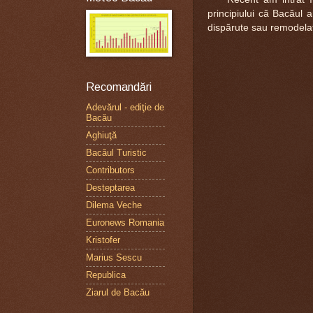
principiului că Bacăul 
dispărute sau remodela
Recomandări
Adevărul - ediţie de
Bacău
Aghiuţă
Bacăul Turistic
Contributors
Desteptarea
Dilema Veche
Euronews Romania
Kristofer
Marius Sescu
Republica
Ziarul de Bacău