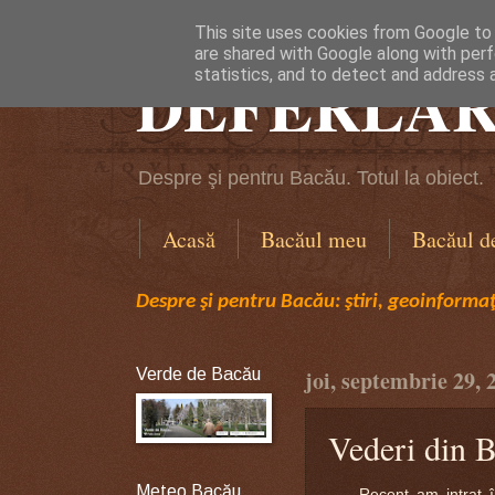
This site uses cookies from Google to d
are shared with Google along with perf
DEFERLĂR
statistics, and to detect and address 
Despre şi pentru Bacău. Totul la obiect.
Acasă
Bacăul meu
Bacăul d
Despre şi pentru Bacău: ştiri, geoinformaţi
Verde de Bacău
joi, septembrie 29, 
Vederi din 
Meteo Bacău
Recent am intrat în p