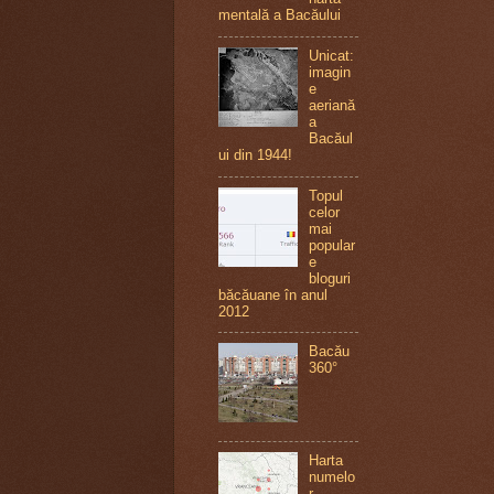
mentală a Bacăului
Unicat:
imagin
e
aeriană
a
Bacăul
ui din 1944!
Topul
celor
mai
popular
e
bloguri
băcăuane în anul
2012
Bacău
360°
Harta
numelo
r