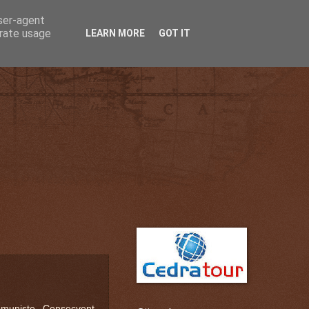
user-agent
erate usage
LEARN MORE
GOT IT
omuniste. Consecvent