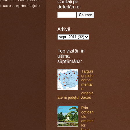
Căutaţi pe
i care surprind faţete
deferlări.ro:
Arhivă:
Top vizitări în
ultima
săptămână:
Târguri
şi pieţe
agroali
mentar
e
organiz
ate în judeţul Bacău
Prin
cotloan
ele
amintiri
lor:
harta