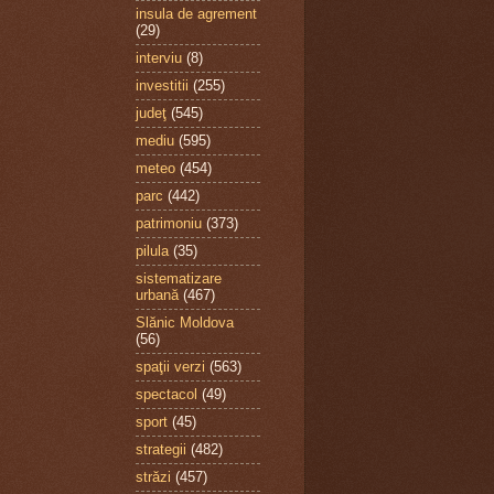
insula de agrement
(29)
interviu
(8)
investitii
(255)
judeţ
(545)
mediu
(595)
meteo
(454)
parc
(442)
patrimoniu
(373)
pilula
(35)
sistematizare
urbană
(467)
Slănic Moldova
(56)
spaţii verzi
(563)
spectacol
(49)
sport
(45)
strategii
(482)
străzi
(457)