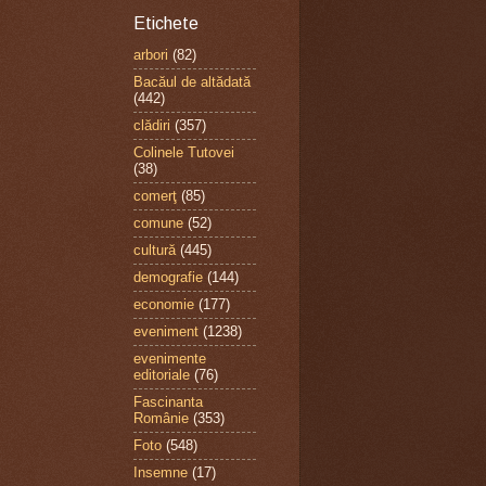
Etichete
arbori
(82)
Bacăul de altădată
(442)
clădiri
(357)
Colinele Tutovei
(38)
comerţ
(85)
comune
(52)
cultură
(445)
demografie
(144)
economie
(177)
eveniment
(1238)
evenimente
editoriale
(76)
Fascinanta
Românie
(353)
Foto
(548)
Insemne
(17)