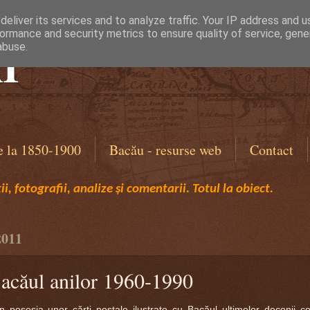
eliver its services and to analyze traffic. Your IP address and 
ormance and security metrics to ensure quality of service, gen
I
abuse.
e la 1850-1900
Bacău - resurse web
Contact
i, fotografii, analize și comentarii. Totul la obiect.
2011
Bacăul anilor 1960-1990
osesia unor cărţi poştale ilustrate cu Bacăul ultimelor decenii c