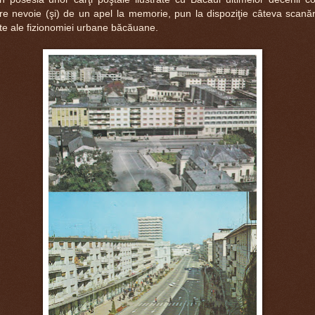
are nevoie (şi) de un apel la memorie, pun la dispoziţie câteva scanăr
te ale fizionomiei urbane băcăuane.