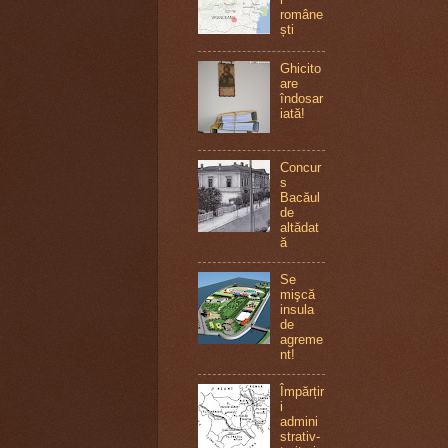
române
ști
Ghicito
are
îndosar
iată!
Concur
s
Bacăul
de
altădat
ă
Se
mişcă
insula
de
agreme
nt!
Împărțir
i
admini
strativ-