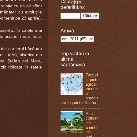
Căutaţi pe
relaţie cu un alt sfânt
deferlări.ro:
mănător cu evoluţiile
pomenit pe 23 aprilie),
ezenţa...În satele mai
Arhivă:
cte uscate, mere, nuci,
 din cartierul băcăuan
Top vizitări în
ei -
foto
), biserica din
ultima
a Ştefan cel Mare,
săptămână:
zid ridicate în satele
Târguri
şi pieţe
agroali
mentar
e
organiz
ate în judeţul Bacău
Prin
cotloan
ele
amintiri
lor:
harta