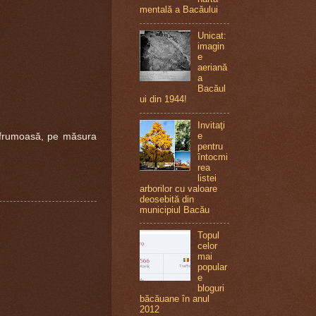
mentală a Bacăului
Unicat:
imagin
e
aeriană
a
Bacăul
ui din 1944!
Invitaţi
e
frumoasă, pe măsura
pentru
întocmi
rea
listei
arborilor cu valoare
deosebită din
municipiul Bacău
Topul
celor
mai
popular
e
bloguri
băcăuane în anul
2012