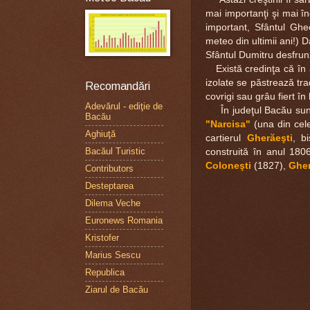
mai importanţi şi mai în
important, Sfântul Ghe
meteo din ultimii ani!) 
Sfântul Dumitru desfrun
Există credinţa că în ac
izolate se păstrează trad
Recomandări
covrigi sau grâu fiert în 
Adevărul - ediţie de
În judeţul Bacău sunt c
Bacău
"Narcisa"
(una din cel
Aghiuţă
cartierul
Gherăeşti
, b
Bacăul Turistic
construită în anul 180
Coloneşti
(1827),
Ghe
Contributors
Desteptarea
Dilema Veche
Euronews Romania
Kristofer
Marius Sescu
Republica
Ziarul de Bacău