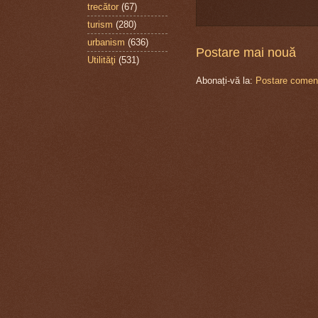
trecător
(67)
turism
(280)
urbanism
(636)
Postare mai nouă
Utilităţi
(531)
Abonați-vă la:
Postare coment