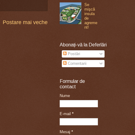
Se
mişcă
insula
de
Postare mai veche
agreme
nt!
Abonați-vă la Deferlări
Postări
Comentarii
Formular de
contact
Nume
E-mail
*
Mesaj
*