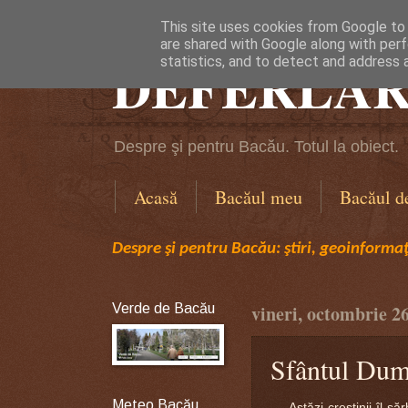
This site uses cookies from Google to d
are shared with Google along with perf
DEFERLĂR
statistics, and to detect and address 
Despre şi pentru Bacău. Totul la obiect.
Acasă
Bacăul meu
Bacăul d
Despre şi pentru Bacău: ştiri, geoinformaţi
Verde de Bacău
vineri, octombrie 2
Sfântul Dum
Meteo Bacău
Astăzi creştinii îl să