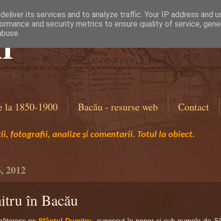
eliver its services and to analyze traffic. Your IP address and 
ormance and security metrics to ensure quality of service, gen
I
abuse.
e la 1850-1900
Bacău - resurse web
Contact
i, fotografii, analize și comentarii. Totul la obiect.
6, 2012
itru în Bacău
rbătoresc pe
Sfântul Dumitru
, cunoscut în popor şi sub numele de S