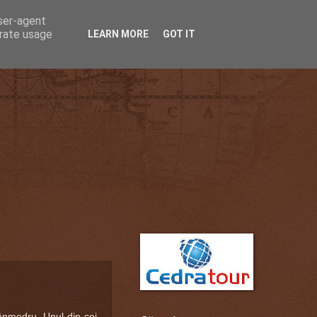
user-agent
erate usage
LEARN MORE
GOT IT
ânmedru. Unul din cei