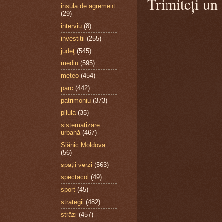
Trimiteți un
insula de agrement
(29)
interviu
(8)
investitii
(255)
judeţ
(545)
mediu
(595)
meteo
(454)
parc
(442)
patrimoniu
(373)
pilula
(35)
sistematizare
urbană
(467)
Slănic Moldova
(56)
spaţii verzi
(563)
spectacol
(49)
sport
(45)
strategii
(482)
străzi
(457)