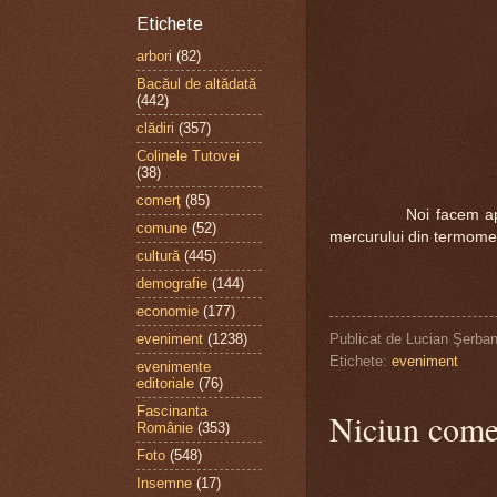
Etichete
arbori
(82)
Bacăul de altădată
(442)
clădiri
(357)
Colinele Tutovei
(38)
comerţ
(85)
Noi facem apel din n
comune
(52)
mercurului din termomet
cultură
(445)
demografie
(144)
economie
(177)
Publicat de
Lucian Şerba
eveniment
(1238)
Etichete:
eveniment
evenimente
editoriale
(76)
Fascinanta
Niciun come
Românie
(353)
Foto
(548)
Insemne
(17)