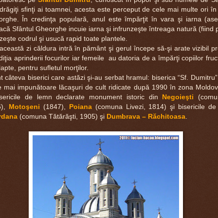
drăgiţi sfinţi ai toamnei, acesta este perceput de cele mai multe ori în 
orghe. În credin
ţ
a populară, anul este împărţit în vara şi iarna (ase
Dac
ă
Sfântul Gheorghe incuie iarna şi infrunzeşte întreaga natură (fiind 
zeşte codrul şi usucă rapid toate plantele.
eastă zi căldura intră în pământ şi gerul începe să-şi arate vizibil pr
iţia aprinderii focurilor iar femeile au datoria de a împărţi copiilor fru
lapte, pentru sufletul morţilor.
âteva biserici care astăzi şi-au serbat hramul: biserica “Sf. Dumitru”
e mai impunătoare lăcaşuri de cult ridicate după 1990 în zona Moldov
isericile de lemn declarate monument istoric din
Negoieşti
(comun
6),
Motoşeni
(1847),
Poiana
(comuna Livezi, 1814) şi bisericile de 
rdana
(comuna Tătărăşti, 1905) şi
Dumbrava – Răchitoasa
.