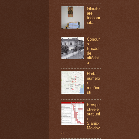
Ghicito
are
îndosar
iată!
Concur
s
Bacăul
de
altădat
ă
Harta
numelo
r
române
ști
Perspe
ctivele
staţiuni
i
Slănic-
Moldov
a