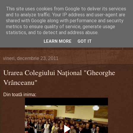
This site uses cookies from Google to deliver its services
DEFERLĂRI
and to analyze traffic. Your IP address and user-agent are
shared with Google along with performance and security
metrics to ensure quality of service, generate usage
Despre şi pentru Bacău. Totul la obiect.
statistics, and to detect and address abuse.
LEARN MORE
GOT IT
▼
vineri, decembrie 23, 2011
Urarea Colegiului Naţional "Gheorghe
Vrânceanu"
Din toată inima: