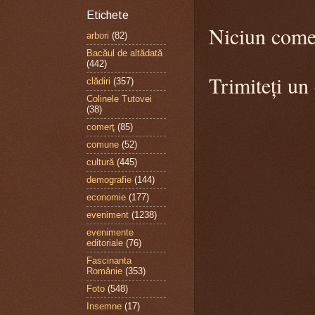
Etichete
Niciun come
arbori
(82)
Bacăul de altădată
(442)
Trimiteți un
clădiri
(357)
Colinele Tutovei
(38)
comerţ
(85)
comune
(52)
cultură
(445)
demografie
(144)
economie
(177)
eveniment
(1238)
evenimente
editoriale
(76)
Fascinanta
Românie
(353)
Foto
(548)
Insemne
(17)