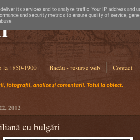
eliver its services and to analyze traffic. Your IP address and 
ormance and security metrics to ensure quality of service, gen
I
abuse.
e la 1850-1900
Bacău - resurse web
Contact
i, fotografii, analize și comentarii. Totul la obiect.
22, 2012
iliană cu bulgări