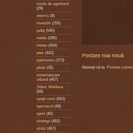
insula de agrement
(29)
interviu
(8)
investitii
(255)
judeţ
(545)
mediu
(595)
meteo
(454)
parc
(442)
Postare mai nouă
patrimoniu
(373)
Abonați-vă la:
Postare coment
pilula
(35)
sistematizare
urbană
(467)
Slănic Moldova
(56)
spaţii verzi
(563)
spectacol
(49)
sport
(45)
strategii
(482)
străzi
(457)