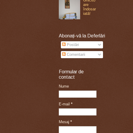
Ghicito
are
îndosar
iată!
Abonați-vă la Deferlări
Postări
Comentarii
Formular de
contact
Nume
E-mail
*
Mesaj
*