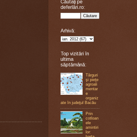
Căutaţi pe
deferlări.ro:
Arhivă:
Top vizitări în
ultima
săptămână:
Târguri
şi pieţe
agroali
mentar
e
organiz
ate în judeţul Bacău
Prin
cotloan
ele
amintiri
lor:
harta