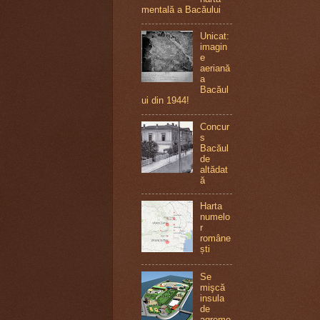
mentală a Bacăului
Unicat:
imagin
e
aeriană
a
Bacăul
ui din 1944!
Concur
s
Bacăul
de
altădat
ă
Harta
numelo
r
române
ști
Se
mişcă
insula
de
agreme