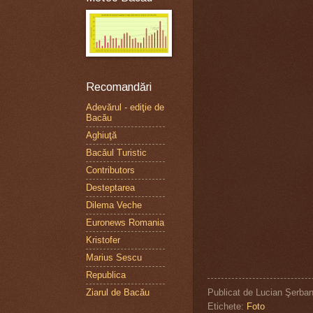
Recomandări
Adevărul - ediţie de
Bacău
Aghiuţă
Bacăul Turistic
Contributors
Desteptarea
Dilema Veche
Euronews Romania
Kristofer
Marius Sescu
Republica
Publicat de
Lucian Şerba
Ziarul de Bacău
Etichete:
Foto