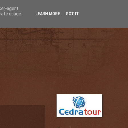
user-agent
erate usage
LEARN MORE
GOT IT