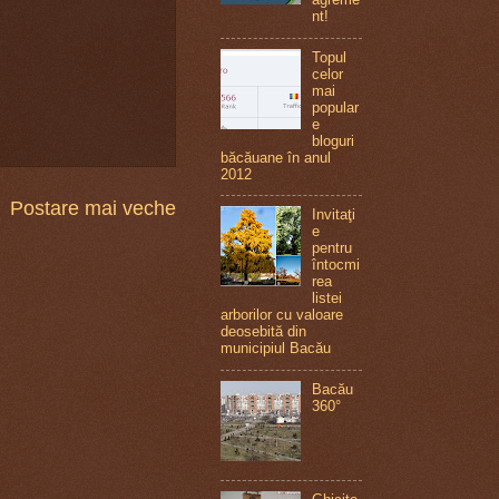
nt!
Topul
celor
mai
popular
e
bloguri
băcăuane în anul
2012
Postare mai veche
Invitaţi
e
pentru
întocmi
rea
listei
arborilor cu valoare
deosebită din
municipiul Bacău
Bacău
360°