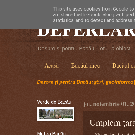
This site uses cookies from Google to d
are shared with Google along with perf
DEFERLĂR
statistics, and to detect and address 
Despre şi pentru Bacău. Totul la obiect.
Acasă
Bacăul meu
Bacăul d
Despre şi pentru Bacău: ştiri, geoinformaţi
Verde de Bacău
joi, noiembrie 01, 2
Umplem ţara 
Meteo Bacău
Să umplem ţara de drum