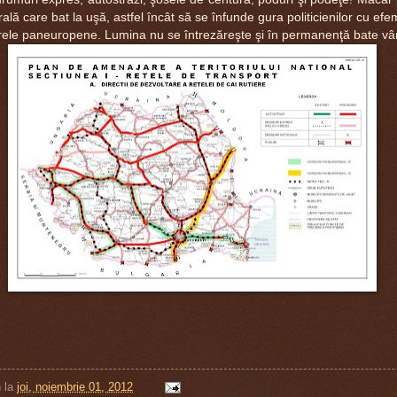
ală care bat la uşă, astfel încât să se înfunde gura politicienilor cu ef
arele paneuropene. Lumina nu se întrezăreşte şi în permanenţă bate vân
n
la
joi, noiembrie 01, 2012