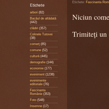
Etichete:
Fascinanta Rom
Etichete
arbori
(82)
Niciun come
Bacăul de altădată
(442)
clădiri
(357)
Trimiteți un
Colinele Tutovei
(38)
comerţ
(85)
comune
(52)
cultură
(445)
demografie
(144)
economie
(177)
eveniment
(1238)
evenimente
editoriale
(76)
Fascinanta
Românie
(353)
Foto
(548)
Insemne
(17)