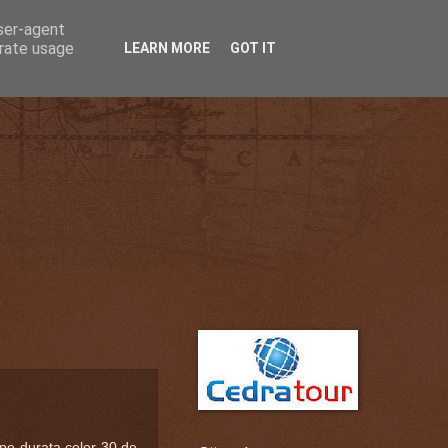
user-agent
erate usage
LEARN MORE
GOT IT
pe durata celor 30 de