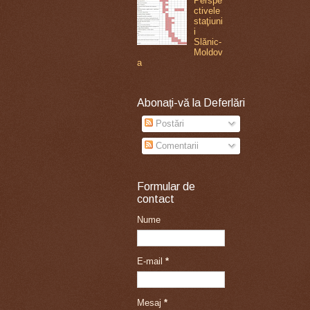
Perspe
ctivele
staţiuni
i
Slănic-
Moldov
a
Abonați-vă la Deferlări
Postări
Comentarii
Formular de
contact
Nume
E-mail
*
Mesaj
*