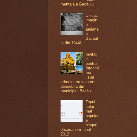
mentală a Bacăului
Unicat:
imagin
e
aeriană
a
Bacăul
ui din 1944!
Invitaţi
e
pentru
întocmi
rea
listei
arborilor cu valoare
deosebită din
municipiul Bacău
Topul
celor
mai
popular
e
bloguri
băcăuane în anul
2012