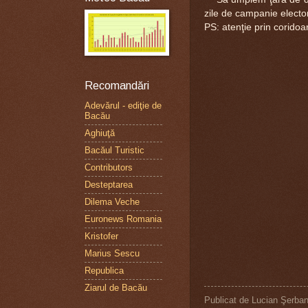
zile de campanie elector
PS: atenţie prin corido
Recomandări
Adevărul - ediţie de
Bacău
Aghiuţă
Bacăul Turistic
Contributors
Desteptarea
Dilema Veche
Euronews Romania
Kristofer
Marius Sescu
Republica
Ziarul de Bacău
Publicat de
Lucian Şerba