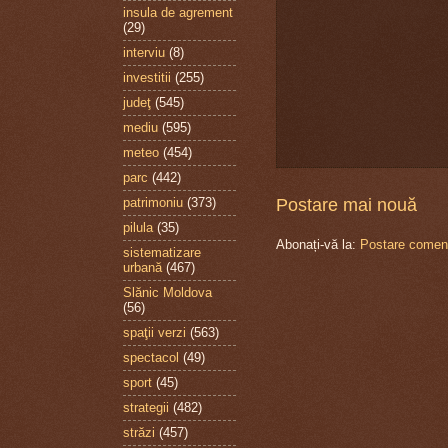
insula de agrement
(29)
interviu
(8)
investitii
(255)
judeţ
(545)
mediu
(595)
meteo
(454)
parc
(442)
Postare mai nouă
patrimoniu
(373)
pilula
(35)
Abonați-vă la:
Postare coment
sistematizare
urbană
(467)
Slănic Moldova
(56)
spaţii verzi
(563)
spectacol
(49)
sport
(45)
strategii
(482)
străzi
(457)