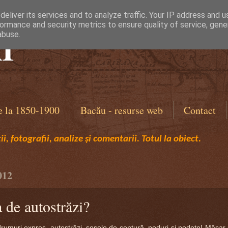
eliver its services and to analyze traffic. Your IP address and 
ormance and security metrics to ensure quality of service, gen
I
abuse.
e la 1850-1900
Bacău - resurse web
Contact
i, fotografii, analize și comentarii. Totul la obiect.
012
de autostrăzi?
uri expres, autostrăzi, şosele de centură, poduri şi podeţe! Măcar 