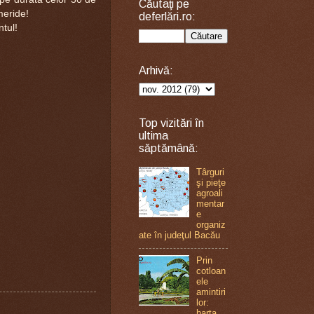
Căutaţi pe
emeride!
deferlări.ro:
tul!
Arhivă:
Top vizitări în
ultima
săptămână:
Târguri
şi pieţe
agroali
mentar
e
organiz
ate în judeţul Bacău
Prin
cotloan
ele
amintiri
lor:
harta