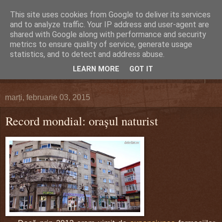
This site uses cookies from Google to deliver its services
DEFERLĂRI
and to analyze traffic. Your IP address and user-agent are
shared with Google along with performance and security
metrics to ensure quality of service, generate usage
Despre şi pentru Bacău. Totul la obiect.
statistics, and to detect and address abuse.
LEARN MORE
GOT IT
▼
marți, februarie 03, 2015
Record mondial: oraşul naturist