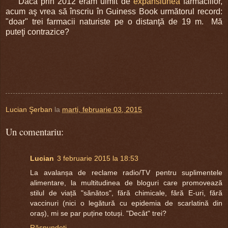
Dacă prin 2012 eram uimit de
expansiunea
farmaciilor,
acum aş vrea să înscriu în Guiness Book următorul record:
"doar" trei farmacii naturiste pe o distanţă de 19 m. Mă
puteţi contrazice?
Lucian Şerban
la
marți, februarie 03, 2015
Un comentariu:
Lucian
3 februarie 2015 la 18:53
La avalanșa de reclame radio/TV pentru suplimentele
alimentare, la multitudinea de bloguri care promovează
stilul de viață "sănătos", fără chimicale, fără E-uri, fără
vaccinuri (nici o legătură cu epidemia de scarlatină din
oraș), mi se par puține totuși. "Decât" trei?
Răspundeți