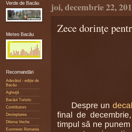
Verde de Bacău
joi, decembrie 22, 20
Zece dorinţe pent
Meteo Bacău
Recomandări
Adevărul - ediţie de
Bacău
Aghiuţă
Bacăul Turistic
Despre un
deca
Contributors
final de decembrie,
Desteptarea
timpul să ne punem 
Dilema Veche
Euronews Romania