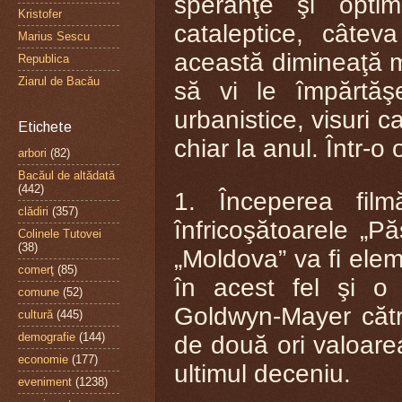
speranţe şi opti
Kristofer
cataleptice, câte
Marius Sescu
această dimineaţă m
Republica
Ziarul de Bacău
să vi le împărtăş
urbanistice, visuri 
Etichete
chiar la anul. Într-o 
arbori
(82)
Bacăul de altădată
(442)
1. Începerea fil
clădiri
(357)
înfricoşătoarele „Pă
Colinele Tutovei
(38)
„Moldova” va fi elem
comerţ
(85)
în acest fel şi o
comune
(52)
Goldwyn-Mayer cătr
cultură
(445)
demografie
(144)
de două ori valoarea
economie
(177)
ultimul deceniu.
eveniment
(1238)