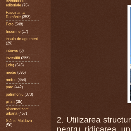
evenimente
editoriale
(76)
Fascinanta
Românie
(353)
Foto
(548)
Insemne
(17)
insula de agrement
(29)
interviu
(8)
investitii
(255)
judeţ
(545)
mediu
(595)
meteo
(454)
parc
(442)
patrimoniu
(373)
pilula
(35)
sistematizare
urbană
(467)
2. Utilizarea structu
Slănic Moldova
(56)
pentru ridicarea u