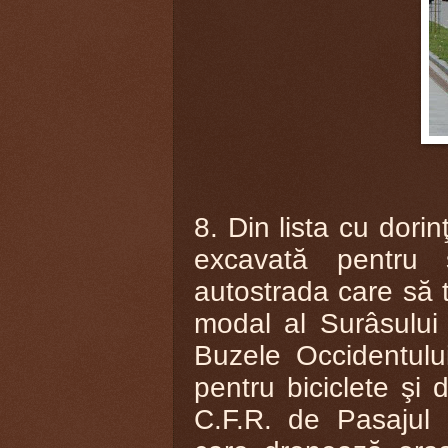
8. Din lista cu dori
excavată pentru 
autostrada
care s
ă 
modal al Surâsului 
Buzele Occidentul
pentru biciclete ş
C.F.R. de Pasajul 