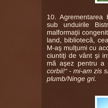
10. Agrementarea b
sub unduirile Bist
malformaţii congeni
land, bibliotecă, ce
M-aş mulţumi cu acce
ciuntiţi de vânt şi 
mă aşez pentru a 
corbii!“ - mi-am zis s
plumb/Ninge gri.