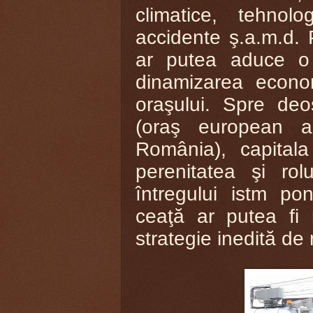
climatice, tehnolo
accidente ş.a.m.d. 
ar putea aduce o c
dinamizarea econom
oraşului. Spre deos
(oraş european al 
România), capitala
perenitatea şi ro
întregului istm pon
ceaţă ar putea fi 
strategie inedită de