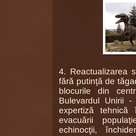
4. Reactualizarea 
fără putinţă de tăgad
blocurile din cent
Bulevardul Unirii 
expertiză tehnică
evacuării populaţ
echinocţii, închid