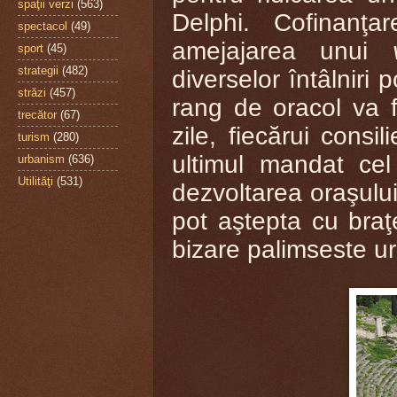
spaţii verzi
(563)
Delphi. Cofinanţa
spectacol
(49)
amejajarea unui
sport
(45)
strategii
(482)
diverselor întâlniri 
străzi
(457)
rang de oracol va f
trecător
(67)
zile, fiecărui consi
turism
(280)
ultimul mandat cel
urbanism
(636)
Utilităţi
(531)
dezvoltarea oraşulu
pot aştepta cu braţ
bizare palimseste u