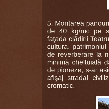
5. Montarea panouril
de 40 kg
/mc pe st
faţada clădirii Teatr
cultura, patrimoniul 
de reverberare la ni
minimă cheltuială d
de pioneze, s-ar as
afişaj stradal civil
cromatic.