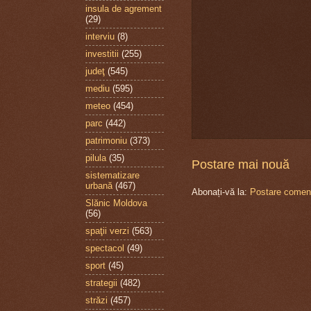
insula de agrement
(29)
interviu
(8)
investitii
(255)
judeţ
(545)
mediu
(595)
meteo
(454)
parc
(442)
patrimoniu
(373)
pilula
(35)
Postare mai nouă
sistematizare
urbană
(467)
Abonați-vă la:
Postare coment
Slănic Moldova
(56)
spaţii verzi
(563)
spectacol
(49)
sport
(45)
strategii
(482)
străzi
(457)