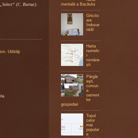
mentală a Bacăului
 „Select“ (C. Bursuc).
Ghicito
are
îndosar
iată!
Harta
numelo
ism
,
Utilităţi
r
române
ști
Pârgăr
eşti,
comun
a
oameni
ta.
lor
gospodari
Topul
celor
mai
popular
e