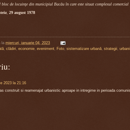
l bloc de locuinţe din municipiul Bacău în care este situat complexul comercial
teia
,
29 august 1978
n
la
miercuri, ianuarie 04, 2023
ată
,
clădiri
,
economie
,
eveniment
,
Foto
,
sistematizare urbană
,
strategii
,
urban
iu:
ie 2023 la 21:16
as construit si reamenajat urbanistic aproape in intregime in perioada comunis