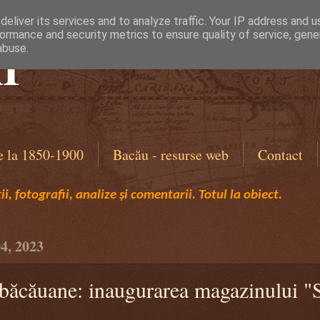
eliver its services and to analyze traffic. Your IP address and 
ormance and security metrics to ensure quality of service, gen
I
abuse.
e la 1850-1900
Bacău - resurse web
Contact
i, fotografii, analize și comentarii. Totul la obiect.
04, 2023
băcăuane: inaugurarea magazinului "S