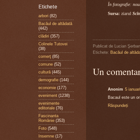
În fotografie: nou
Etichete
Sursa:
ziarul
Scîn
arbori
(82)
Bacăul de altădată
(442)
clădiri
(357)
Colinele Tutovei
Publicat de
Lucian Şerba
(38)
Etichete:
Bacăul de altăd
comerţ
(85)
comune
(52)
Un comentar
cultură
(445)
demografie
(144)
economie
(177)
Anonim
5 ianuar
eveniment
(1238)
Bacaul este un or
evenimente
Răspundeți
editoriale
(76)
Fascinanta
Românie
(353)
Foto
(548)
Insemne
(17)