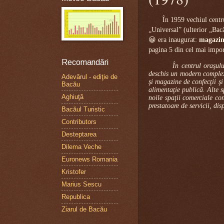
În 1959 vechiul centr
„Universal” (ulterior „Bac
😀 era inaugurat:
magazin
pagina 5 din cel mai impo
Recomandări
În centrul oraşul
deschis un modern complex 
Adevărul - ediţie de
şi magazine de confecţii şi
Bacău
alimentaţie publică. Alte s
Aghiuţă
noile spaţii comerciale con
prestatoare de servicii, d
Bacăul Turistic
Contributors
Desteptarea
Dilema Veche
Euronews Romania
Kristofer
Marius Sescu
Republica
Ziarul de Bacău